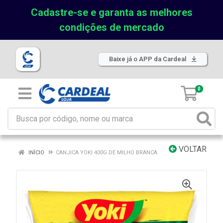
Cadastre-se e garanta as melhores
condições de mercado
Baixe já o APP da Cardeal
0
VOLTAR
INÍCIO
CANJICA YOKI 400G DE MILHO BRANCA