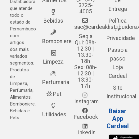
Alimentos
de
Distribuidora
3725-
que atende
Entrega
4005
todo o
Bebidas
Política
estado de
sac@cardealdistribuidora
Pernambuco
de
com
Seg a
Privacidade
Bomboniere
Qui: 08h-
artigos
12:30 |
dos mais
Passo a
13:30-
variados
passo
18h
Limpeza
segmentos:
Sex: 08h-
Loja
Produtos
12:30 |
Cardeal
de
13:30-
Perfumaria
Limpeza,
17h
Site
Perfumaria,
Pet
Institucional
Alimentos,
Instagram
Bomboniere,
Baixar
Bebidas e
Utilidades
Facebook
Pets.
App
Cardeal
LinkedIn