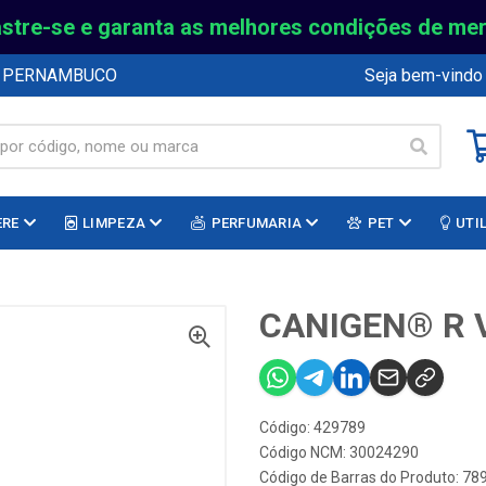
stre-se e garanta as melhores condições de me
E PERNAMBUCO
Seja bem-vindo
ERE
LIMPEZA
PERFUMARIA
PET
UTI
CANIGEN® R 
Código: 429789
Código NCM: 30024290
Código de Barras do Produto: 7