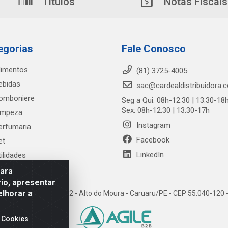
Títulos
Notas Fiscais
egorias
Fale Conosco
limentos
(81) 3725-4005
ebidas
sac@cardealdistribuidora.
omboniere
Seg a Qui: 08h-12:30 | 13:30-18
Sex: 08h-12:30 | 13:30-17h
impeza
Instagram
erfumaria
Facebook
et
LinkedIn
tilidades
para
io, apresentar
elhorar a
trada Alto do Moura, 582 - Alto do Moura - Caruaru/PE - CEP 55.040-12
 Cookies