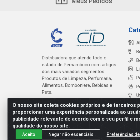
Meus Pedidos
Cat
A
B
Distribuidora que atende todo o
B
estado de Pernambuco com artigos
L
dos mais variados segmentos:
P
Produtos de Limpeza, Perfumaria,
Alimentos, Bomboniere, Bebidas e
P
Pets.
U
O nosso site coleta cookies próprios e de terceiros 
proporcionar uma experiência personalizada ao usuár
publicidade relevante de acordo com o seu perfil e m
Cardeal Distribuidora - Es
qualidade do nosso site.
Aceito
Negar não essenciais
Preferências de