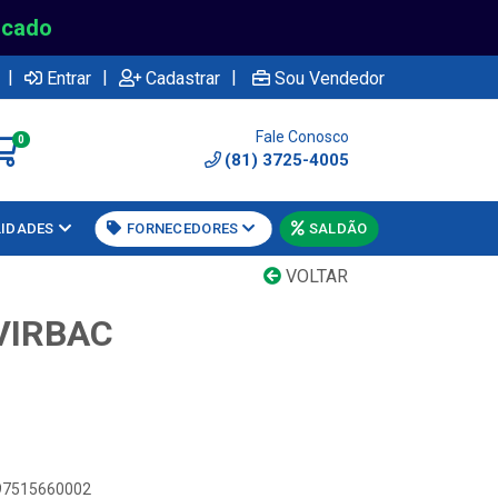
rcado
|
|
|
Entrar
Cadastrar
Sou Vendedor
Fale Conosco
0
(81) 3725-4005
LIDADES
FORNECEDORES
SALDÃO
VOLTAR
VIRBAC
897515660002