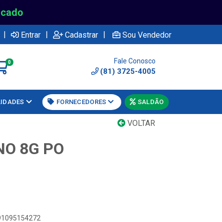
rcado
|
|
|
Entrar
Cadastrar
Sou Vendedor
Fale Conosco
0
(81) 3725-4005
LIDADES
FORNECEDORES
SALDÃO
VOLTAR
NO 8G PO
891095154272