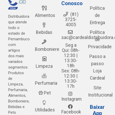
Conosco
Política
(81)
Alimentos
de
Distribuidora
3725-
que atende
Entrega
4005
todo o
Bebidas
Política
estado de
sac@cardealdistribuidora
Pernambuco
de
com
Seg a
Privacidade
Bomboniere
Qui: 08h-
artigos
12:30 |
dos mais
Passo a
13:30-
variados
passo
18h
Limpeza
segmentos:
Sex: 08h-
Loja
Produtos
12:30 |
Cardeal
de
13:30-
Perfumaria
Limpeza,
17h
Site
Perfumaria,
Pet
Institucional
Alimentos,
Instagram
Bomboniere,
Baixar
Bebidas e
Utilidades
Facebook
Pets.
App