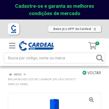
Cadastre-se e garanta as melhores
condições de mercado
Baixe já o APP da Cardeal
0
VOLTAR
INÍCIO
BRILHA MOVEIS DESTAC LAVANDA 20% DESC RECKITT
SIMPLES 500ML