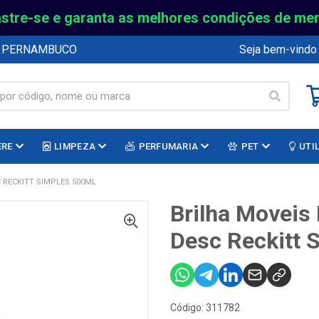
stre-se e garanta as melhores condições de me
E PERNAMBUCO
Seja bem-vindo
ERE
LIMPEZA
PERFUMARIA
PET
UTI
 RECKITT SIMPLES 500ML
Brilha Moveis
Desc Reckitt 
Código: 311782