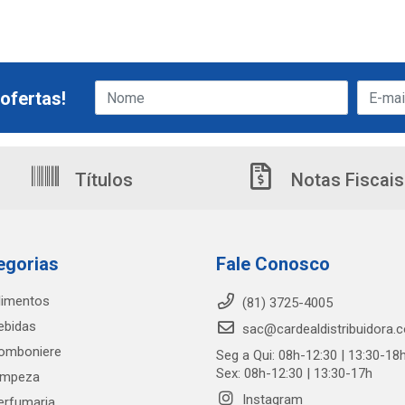
ofertas!
Títulos
Notas Fiscais
egorias
Fale Conosco
limentos
(81) 3725-4005
ebidas
sac@cardealdistribuidora.
omboniere
Seg a Qui: 08h-12:30 | 13:30-18
Sex: 08h-12:30 | 13:30-17h
impeza
Instagram
erfumaria