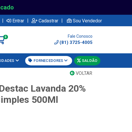
rcado
|
|
|
Entrar
Cadastrar
Sou Vendedor
Fale Conosco
0
(81) 3725-4005
LIDADES
FORNECEDORES
SALDÃO
VOLTAR
 Destac Lavanda 20%
Simples 500Ml