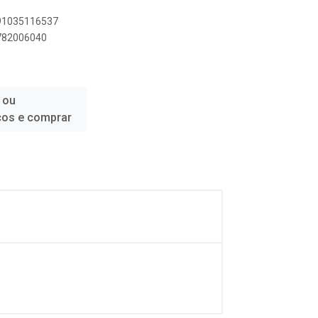
891035116537
1782006040
 ou
ços e comprar