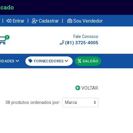
rcado
|
|
|
Entrar
Cadastrar
Sou Vendedor
Fale Conosco
0
(81) 3725-4005
LIDADES
FORNECEDORES
SALDÃO
VOLTAR
38 produtos ordenados por: