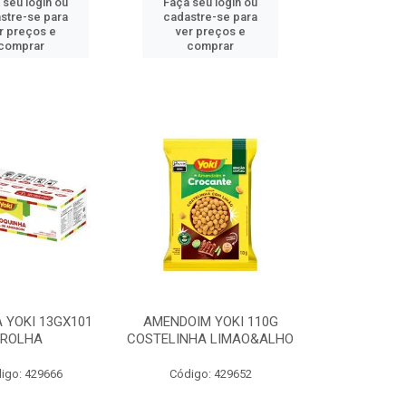
 seu login ou
Faça seu login ou
stre-se para
cadastre-se para
r preços e
ver preços e
comprar
comprar
 YOKI 13GX101
AMENDOIM YOKI 110G
ROLHA
COSTELINHA LIMAO&ALHO
igo: 429666
Código: 429652