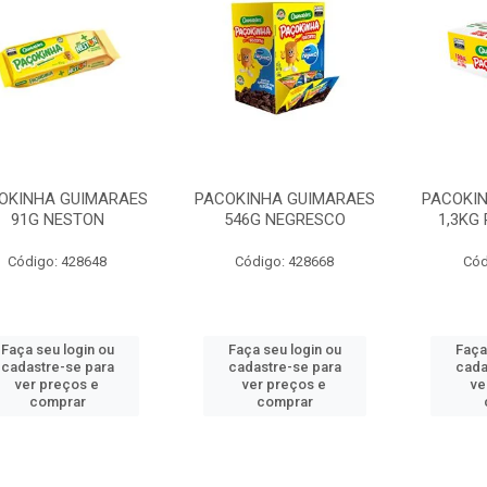
OKINHA GUIMARAES
PACOKINHA GUIMARAES
PACOKI
91G NESTON
546G NEGRESCO
1,3KG
Código: 428648
Código: 428668
Cód
Faça seu login ou
Faça seu login ou
Faça
cadastre-se para
cadastre-se para
cada
ver preços e
ver preços e
ve
comprar
comprar