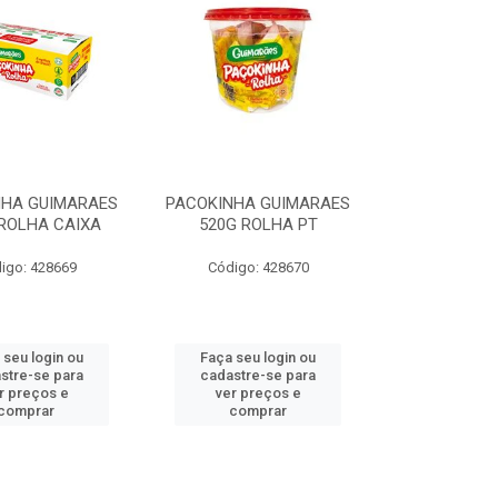
NHA GUIMARAES
PACOKINHA GUIMARAES
 ROLHA CAIXA
520G ROLHA PT
igo: 428669
Código: 428670
 seu login ou
Faça seu login ou
stre-se para
cadastre-se para
r preços e
ver preços e
comprar
comprar