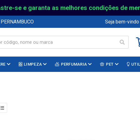
stre-se e garanta as melhores condições de me
E PERNAMBUCO
Seja bem-vindo
ERE
LIMPEZA
PERFUMARIA
PET
UTI