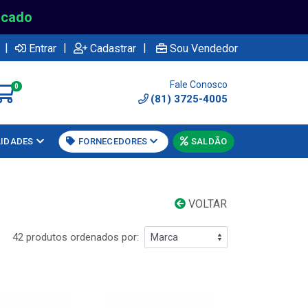
rcado
|
|
|
Entrar
Cadastrar
Sou Vendedor
Fale Conosco
0
(81) 3725-4005
LIDADES
FORNECEDORES
SALDÃO
VOLTAR
42 produtos ordenados por: