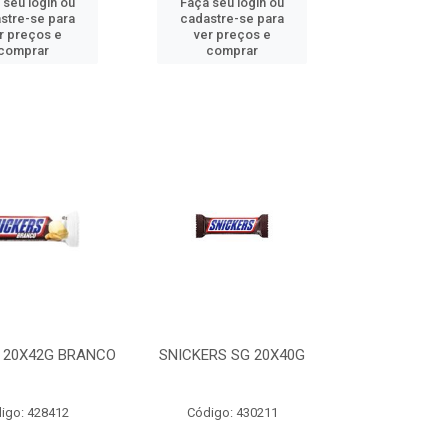
 seu login ou
Faça seu login ou
stre-se para
cadastre-se para
r preços e
ver preços e
comprar
comprar
 20X42G BRANCO
SNICKERS SG 20X40G
igo: 428412
Código: 430211