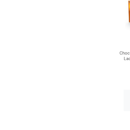
Choc
La