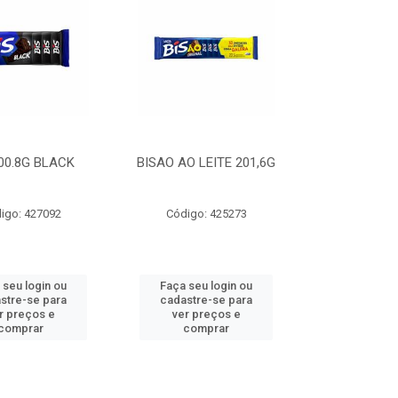
100.8G BLACK
BISAO AO LEITE 201,6G
igo: 427092
Código: 425273
 seu login ou
Faça seu login ou
stre-se para
cadastre-se para
r preços e
ver preços e
comprar
comprar