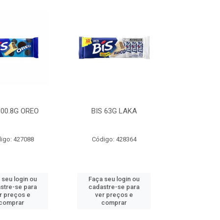
100.8G OREO
BIS 63G LAKA
igo: 427088
Código: 428364
 seu login ou
Faça seu login ou
stre-se para
cadastre-se para
r preços e
ver preços e
comprar
comprar