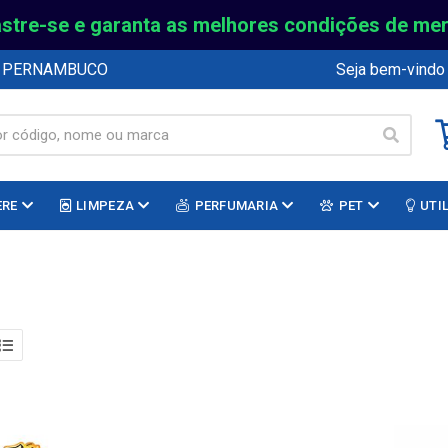
stre-se e garanta as melhores condições de me
E PERNAMBUCO
Seja bem-vindo
ERE
LIMPEZA
PERFUMARIA
PET
UTI