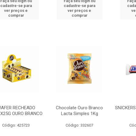
Faça seu login ou
Faça seu login ou
Faça
cadastre-se para
cadastre-se para
cada
ver preços e
ver preços e
ve
comprar
comprar
AFER RECHEADO
Chocolate Ouro Branco
SNICKERS
NX25G OURO BRANCO
Lacta Simples 1Kg
Código: 425723
Código: 332607
Cód