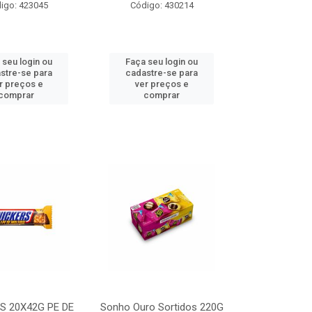
igo: 423045
Código: 430214
 seu login ou
Faça seu login ou
stre-se para
cadastre-se para
r preços e
ver preços e
comprar
comprar
S 20X42G PE DE
Sonho Ouro Sortidos 220G