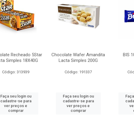
olate Recheado 5Star
Chocolate Wafer Amandita
BIS 
cta Simples 18X40G
Lacta Simples 200G
Código: 313939
Código: 191337
Cód
Faça seu login ou
Faça seu login ou
Faça
cadastre-se para
cadastre-se para
cada
ver preços e
ver preços e
ve
comprar
comprar