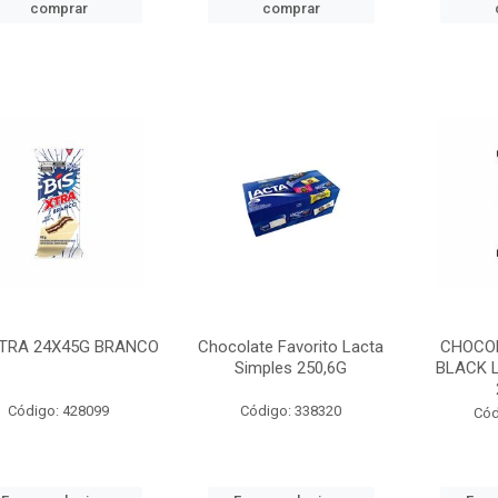
comprar
comprar
XTRA 24X45G BRANCO
Chocolate Favorito Lacta
CHOCOL
Simples 250,6G
BLACK 
Código: 428099
Código: 338320
Cód