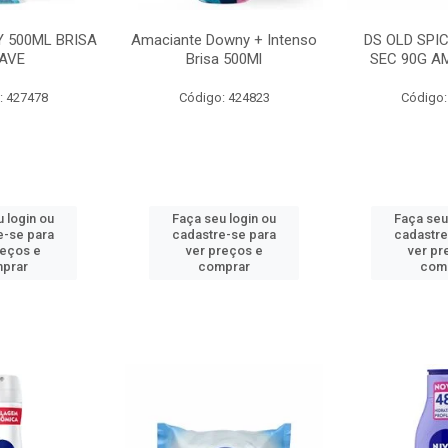
 500ML BRISA
Amaciante Downy + Intenso
DS OLD SPI
AVE
Brisa 500Ml
SEC 90G A
: 427478
Código: 424823
Código:
 login ou
Faça seu login ou
Faça seu
e-se para
cadastre-se para
cadastre
reços e
ver preços e
ver pr
prar
comprar
com