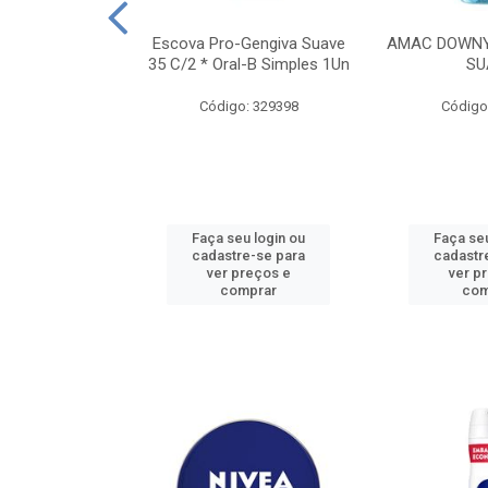
TES ALWAYS
Escova Pro-Gengiva Suave
AMAC DOWNY
AMANHO M, 8
35 C/2 * Oral-B Simples 1Un
SU
DADES
Código: 329398
Código
: 188689
u login ou
Faça seu login ou
Faça seu
e-se para
cadastre-se para
cadastr
reços e
ver preços e
ver p
mprar
comprar
com