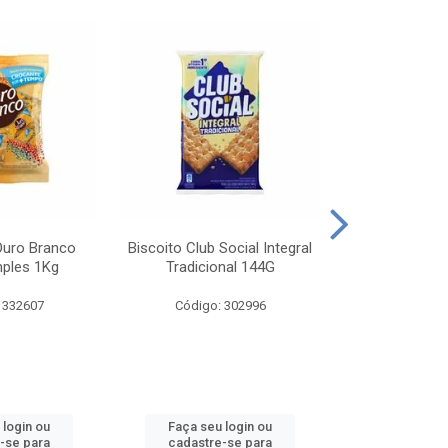
Ouro Branco
Biscoito Club Social Integral
BISCOITO OR
mples 1Kg
Tradicional 144G
MONDELEZ S
 332607
Código: 302996
Código:
 login ou
Faça seu login ou
Faça seu 
-se para
cadastre-se para
cadastre