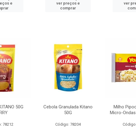
reços e
ver preços e
ver pr
prar
comprar
com
KITANO 50G
Cebola Granulada Kitano
Milho Pipo
RRY
50G
Micro-Ondas
: 78212
Código: 78204
Código