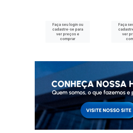
u login ou
Faça seu login ou
Faça seu
e-se para
cadastre-se para
cadastr
reços e
ver preços e
ver p
mprar
comprar
com