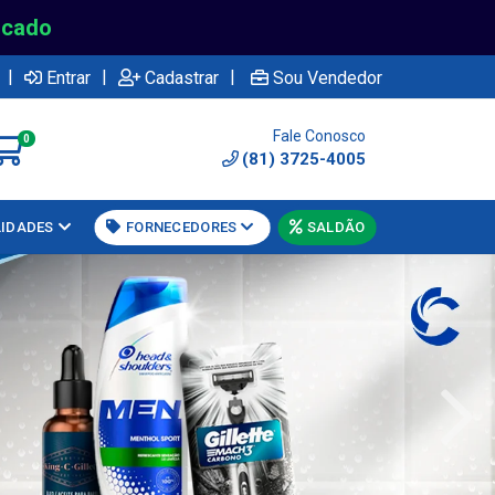
rcado
|
|
|
Entrar
Cadastrar
Sou Vendedor
Fale Conosco
0
(81) 3725-4005
LIDADES
FORNECEDORES
SALDÃO