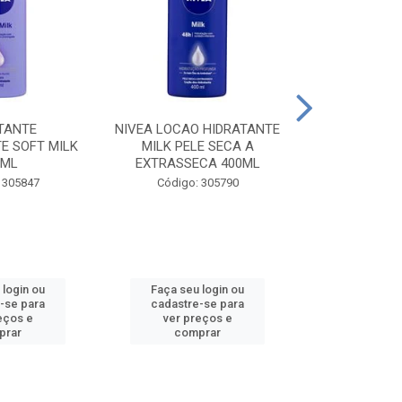
TANTE
NIVEA LOCAO HIDRATANTE
NIVEA LOCAO
E SOFT MILK
MILK PELE SECA A
MILK PEL
0ML
EXTRASSECA 400ML
EXTRASSE
 305847
Código: 305790
Código:
 login ou
Faça seu login ou
Faça seu 
-se para
cadastre-se para
cadastre
eços e
ver preços e
ver pr
prar
comprar
comp