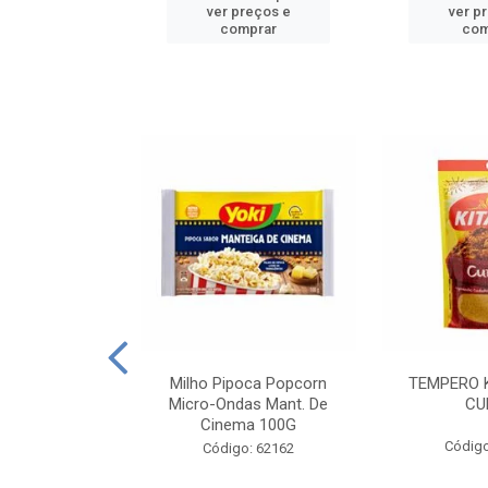
reços e
ver preços e
ver p
mprar
comprar
com
E MANDIOCA
Milho Pipoca Popcorn
TEMPERO 
 TRADICIONAL
Micro-Ondas Mant. De
CU
I 200G
Cinema 100G
Código
: 428198
Código: 62162