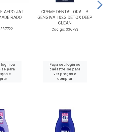
CE AERO JAT
CREME DENTAL ORAL-B
CREME DENT
MADEIRADO
GENGIVA 102G DETOX DEEP
KIDS M
CLEAN
 337722
Código:
Código: 336793
 login ou
Faça seu login ou
Faça seu 
-se para
cadastre-se para
cadastre
eços e
ver preços e
ver pr
prar
comprar
comp