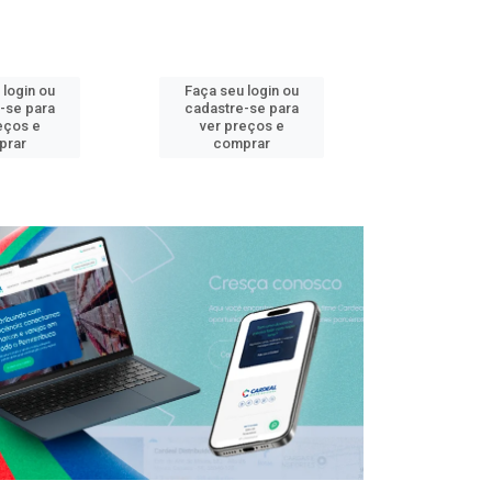
 login ou
Faça seu login ou
Faça seu 
-se para
cadastre-se para
cadastre
eços e
ver preços e
ver pr
prar
comprar
comp