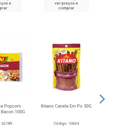
eços e
ver preços e
ver pr
prar
comprar
comp
ca Popcorn
Kitano Canela Em Po 50G
FAROFA DE
 Bacon 100G
BACON YO
: 62189
Código: 10634
Código: