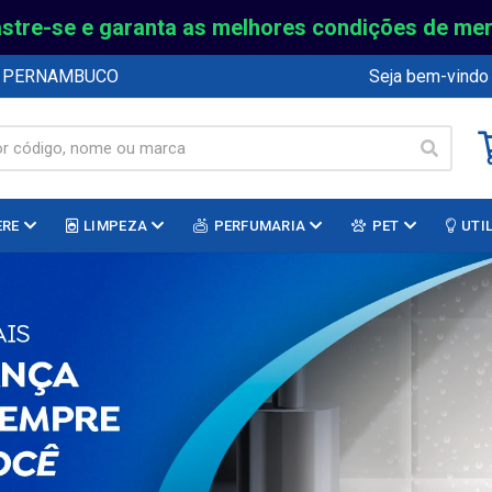
stre-se e garanta as melhores condições de me
E PERNAMBUCO
Seja bem-vindo
ERE
LIMPEZA
PERFUMARIA
PET
UTI