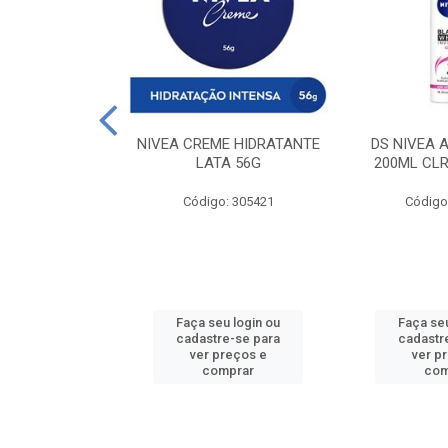
 DESODORANTE
NIVEA CREME HIDRATANTE
DS NIVEA 
H ACTIVE 90ML
LATA 56G
200ML CLR
: 427831
Código: 305421
Código
u login ou
Faça seu login ou
Faça seu
e-se para
cadastre-se para
cadastr
reços e
ver preços e
ver p
mprar
comprar
com