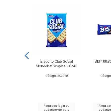
e Royal Simples
Biscoito Club Social
BIS 100.8
00G
Mondelez Simples 6X24G
: 190217
Código: 302988
Código
u login ou
Faça seu login ou
Faça seu
e-se para
cadastre-se para
cadastr