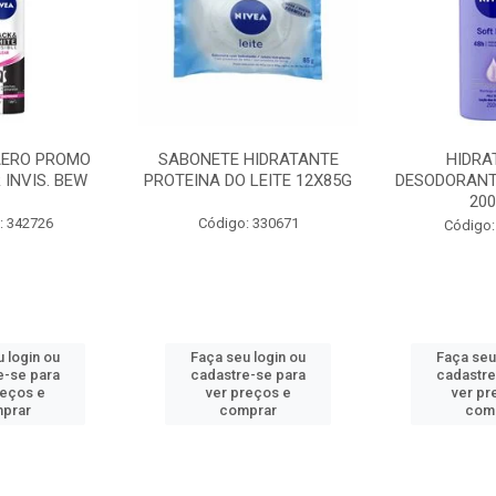
AERO PROMO
SABONETE HIDRATANTE
HIDRA
 INVIS. BEW
PROTEINA DO LEITE 12X85G
DESODORANT
20
: 342726
Código: 330671
Código:
 login ou
Faça seu login ou
Faça seu
e-se para
cadastre-se para
cadastre
reços e
ver preços e
ver pr
prar
comprar
com