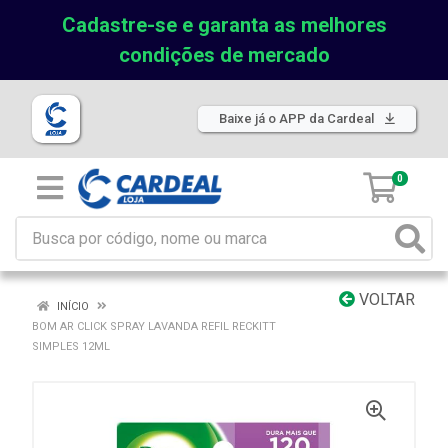
Cadastre-se e garanta as melhores
condições de mercado
Baixe já o APP da Cardeal
0
VOLTAR
INÍCIO
BOM AR CLICK SPRAY LAVANDA REFIL RECKITT
SIMPLES 12ML