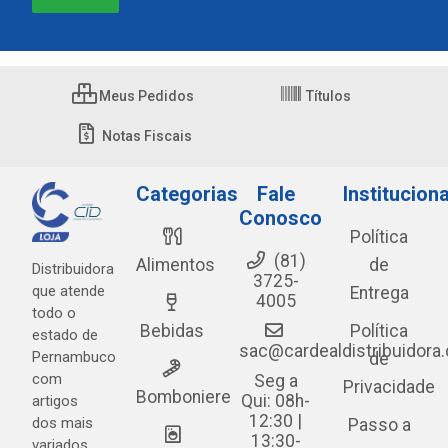
Meus Pedidos
Títulos
Notas Fiscais
Categorias
Fale
Instituciona
Conosco
Política
(81)
Alimentos
de
Distribuidora
3725-
que atende
Entrega
4005
todo o
Bebidas
Política
estado de
sac@cardealdistribuidora
Pernambuco
de
com
Seg a
Privacidade
Bomboniere
Qui: 08h-
artigos
12:30 |
dos mais
Passo a
13:30-
variados