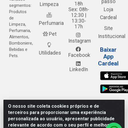
passo
18h
Limpeza
segmentos:
Sex: 08h-
Loja
Produtos
12:30 |
Cardeal
de
13:30-
Perfumaria
Limpeza,
17h
Site
Perfumaria,
Pet
Institucional
Alimentos,
Instagram
Bomboniere,
Baixar
Bebidas e
Utilidades
Facebook
Pets.
App
Cardeal
LinkedIn
O nosso site coleta cookies próprios e de
Cardeal Distribuidora - Estrada Alto do Moura, 582 - Alto
terceiros para proporcionar uma experiência
do Moura - Caruaru/PE - CEP 55.040-120 - CNPJ
personalizada ao usuário, apresentar publicidade
05.253.499/0001-62
relevante de acordo com o seu perfil e melhorar a