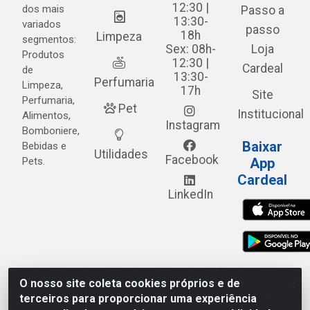
12:30 |
dos mais
Passo a
13:30-
variados
passo
18h
Limpeza
segmentos:
Sex: 08h-
Loja
Produtos
12:30 |
Cardeal
de
13:30-
Perfumaria
Limpeza,
17h
Site
Perfumaria,
Pet
Institucional
Alimentos,
Instagram
Bomboniere,
Baixar
Bebidas e
Utilidades
Facebook
Pets.
App
Cardeal
LinkedIn
O nosso site coleta cookies próprios e de
Cardeal Distribuidora - Estrada Alto do Moura, 582 - Alto
terceiros para proporcionar uma experiência
do Moura - Caruaru/PE - CEP 55.040-120 - CNPJ