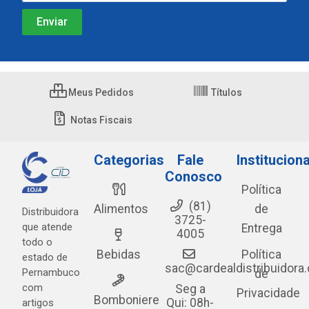
Meus Pedidos
Títulos
Notas Fiscais
Categorias
Fale
Instituciona
Conosco
Política
(81)
Alimentos
de
Distribuidora
3725-
que atende
Entrega
4005
todo o
Bebidas
Política
estado de
sac@cardealdistribuidora
Pernambuco
de
com
Seg a
Privacidade
Bomboniere
Qui: 08h-
artigos