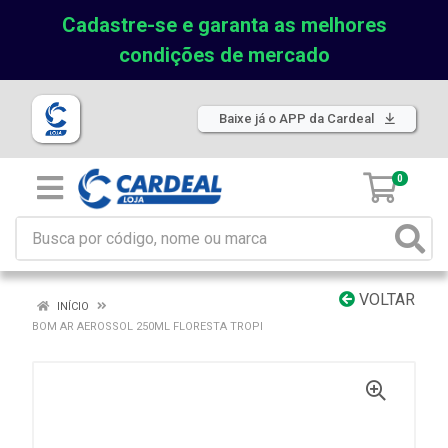
Cadastre-se e garanta as melhores
condições de mercado
Baixe já o APP da Cardeal
0
VOLTAR
INÍCIO
BOM AR AEROSSOL 250ML FLORESTA TROPI