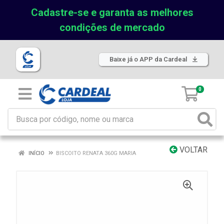
Cadastre-se e garanta as melhores
condições de mercado
Baixe já o APP da Cardeal
0
VOLTAR
INÍCIO
BISCOITO RENATA 360G MARIA