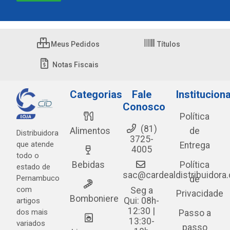
Meus Pedidos
Títulos
Notas Fiscais
Categorias
Fale
Instituciona
Conosco
Política
(81)
Alimentos
de
Distribuidora
3725-
que atende
Entrega
4005
todo o
Bebidas
Política
estado de
sac@cardealdistribuidora
Pernambuco
de
com
Seg a
Privacidade
Bomboniere
Qui: 08h-
artigos
12:30 |
dos mais
Passo a
13:30-
variados
passo