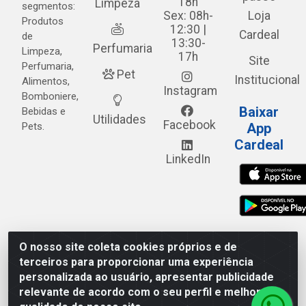
18h
Limpeza
segmentos:
Sex: 08h-
Loja
Produtos
12:30 |
Cardeal
de
13:30-
Perfumaria
Limpeza,
17h
Site
Perfumaria,
Pet
Institucional
Alimentos,
Instagram
Bomboniere,
Baixar
Bebidas e
Utilidades
Facebook
Pets.
App
Cardeal
LinkedIn
O nosso site coleta cookies próprios e de
Cardeal Distribuidora - Estrada Alto do Moura, 582 - Alto
terceiros para proporcionar uma experiência
do Moura - Caruaru/PE - CEP 55.040-120 - CNPJ
personalizada ao usuário, apresentar publicidade
05.253.499/0001-62
relevante de acordo com o seu perfil e melhorar a