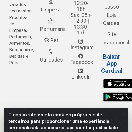
13:30-
variados
passo
18h
Limpeza
segmentos:
Sex: 08h-
Loja
Produtos
12:30 |
Cardeal
de
13:30-
Perfumaria
Limpeza,
17h
Site
Perfumaria,
Pet
Institucional
Alimentos,
Instagram
Bomboniere,
Baixar
Bebidas e
Utilidades
Facebook
Pets.
App
Cardeal
LinkedIn
O nosso site coleta cookies próprios e de
Cardeal Distribuidora - Estrada Alto do Moura, 582 - Alto
terceiros para proporcionar uma experiência
do Moura - Caruaru/PE - CEP 55.040-120 - CNPJ
personalizada ao usuário, apresentar publicidade
05.253.499/0001-62