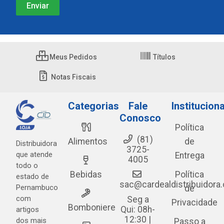
Meus Pedidos
Títulos
Notas Fiscais
Categorias
Fale
Instituciona
Conosco
Política
(81)
Alimentos
de
Distribuidora
3725-
que atende
Entrega
4005
todo o
Bebidas
Política
estado de
sac@cardealdistribuidora
Pernambuco
de
com
Seg a
Privacidade
Bomboniere
Qui: 08h-
artigos
12:30 |
dos mais
Passo a