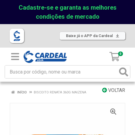
Cadastre-se e garanta as melhores
condições de mercado
Baixe já o APP da Cardeal
0
VOLTAR
INÍCIO
BISCOITO RENATA 360G MAIZENA