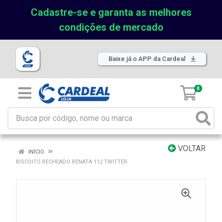
Cadastre-se e garanta as melhores
condições de mercado
Baixe já o APP da Cardeal
0
VOLTAR
INÍCIO
BISCOITO RECHEADO RENATA 112 TWITTER