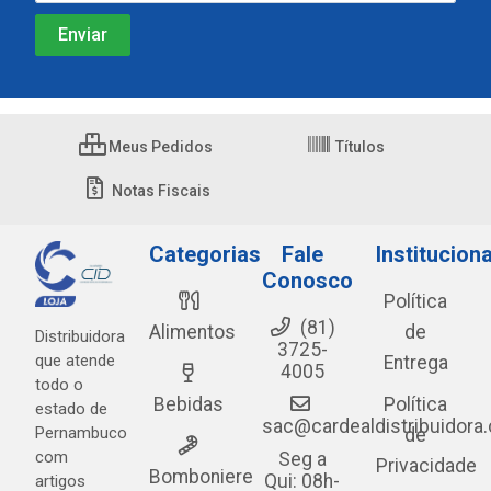
Meus Pedidos
Títulos
Notas Fiscais
Categorias
Fale
Instituciona
Conosco
Política
(81)
Alimentos
de
Distribuidora
3725-
que atende
Entrega
4005
todo o
Bebidas
Política
estado de
sac@cardealdistribuidora
Pernambuco
de
com
Seg a
Privacidade
Bomboniere
Qui: 08h-
artigos