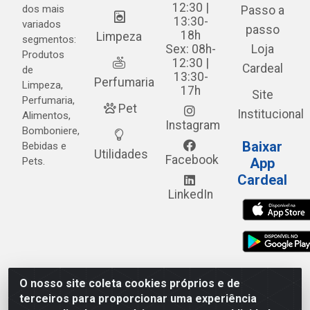
12:30 |
dos mais
Passo a
13:30-
variados
passo
18h
Limpeza
segmentos:
Sex: 08h-
Loja
Produtos
12:30 |
Cardeal
de
13:30-
Perfumaria
Limpeza,
17h
Site
Perfumaria,
Pet
Institucional
Alimentos,
Instagram
Bomboniere,
Baixar
Bebidas e
Utilidades
Facebook
Pets.
App
Cardeal
LinkedIn
O nosso site coleta cookies próprios e de
Cardeal Distribuidora - Estrada Alto do Moura, 582 - Alto
terceiros para proporcionar uma experiência
do Moura - Caruaru/PE - CEP 55.040-120 - CNPJ