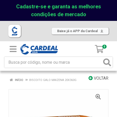
Cadastre-se e garanta as melhores
condições de mercado
Baixe já o APP da Cardeal
0
VOLTAR
INÍCIO
BISCOITO GALO MAIZENA 20X360G