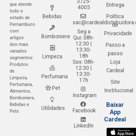
3725-
que atende
Entrega
4005
todo o
Bebidas
Política
estado de
sac@cardealdistribuidora
Pernambuco
de
com
Seg a
Privacidade
Bomboniere
Qui: 08h-
artigos
12:30 |
dos mais
Passo a
13:30-
variados
passo
18h
Limpeza
segmentos:
Sex: 08h-
Loja
Produtos
12:30 |
Cardeal
de
13:30-
Perfumaria
Limpeza,
17h
Site
Perfumaria,
Pet
Institucional
Alimentos,
Instagram
Bomboniere,
Baixar
Bebidas e
Utilidades
Facebook
Pets.
App
Cardeal
LinkedIn