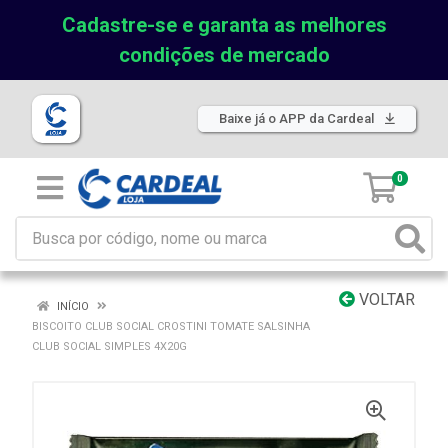
Cadastre-se e garanta as melhores
condições de mercado
Baixe já o APP da Cardeal
0
VOLTAR
INÍCIO
BISCOITO CLUB SOCIAL CROSTINI TOMATE SALSINHA
CLUB SOCIAL SIMPLES 4X20G