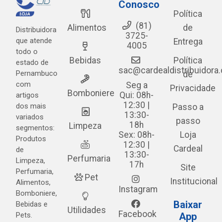
Conosco
Política
(81)
Alimentos
de
Distribuidora
3725-
que atende
Entrega
4005
todo o
Bebidas
Política
estado de
sac@cardealdistribuidora
Pernambuco
de
com
Seg a
Privacidade
Bomboniere
Qui: 08h-
artigos
12:30 |
dos mais
Passo a
13:30-
variados
passo
18h
Limpeza
segmentos:
Sex: 08h-
Loja
Produtos
12:30 |
Cardeal
de
13:30-
Perfumaria
Limpeza,
17h
Site
Perfumaria,
Pet
Institucional
Alimentos,
Instagram
Bomboniere,
Baixar
Bebidas e
Utilidades
Facebook
Pets.
App