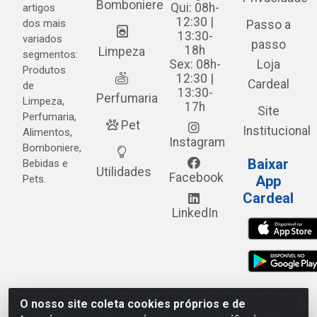
Bomboniere
Qui: 08h-
artigos
12:30 |
dos mais
Passo a
13:30-
variados
passo
18h
Limpeza
segmentos:
Sex: 08h-
Loja
Produtos
12:30 |
Cardeal
de
13:30-
Perfumaria
Limpeza,
17h
Site
Perfumaria,
Pet
Institucional
Alimentos,
Instagram
Bomboniere,
Baixar
Bebidas e
Utilidades
Facebook
Pets.
App
Cardeal
LinkedIn
O nosso site coleta cookies próprios e de
Cardeal Distribuidora - Estrada Alto do Moura, 582 - Alto