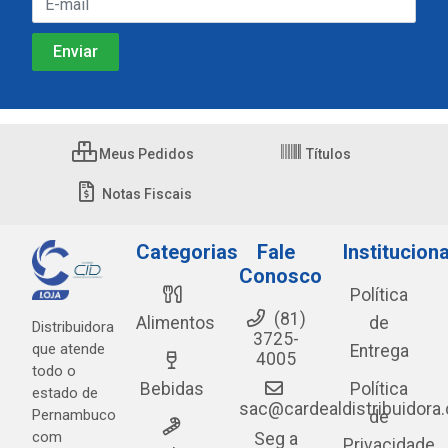
Meus Pedidos
Títulos
Notas Fiscais
Categorias
Fale
Instituciona
Conosco
Política
(81)
Alimentos
de
Distribuidora
3725-
que atende
Entrega
4005
todo o
Bebidas
Política
estado de
sac@cardealdistribuidora
Pernambuco
de
com
Seg a
Privacidade