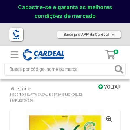
Cadastre-se e garanta as melhores
condições de mercado
Baixe já o APP da Cardeal
0
VOLTAR
INÍCIO
BISCOITO BELVITA CACAU E CEREAIS MONDELEZ
SIMPLES 3X25G