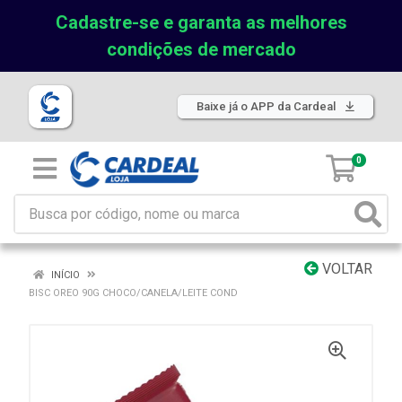
Cadastre-se e garanta as melhores
condições de mercado
Baixe já o APP da Cardeal
0
VOLTAR
INÍCIO
BISC OREO 90G CHOCO/CANELA/LEITE COND