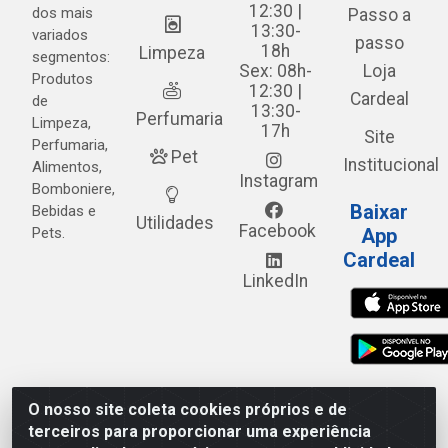
12:30 |
dos mais
Passo a
13:30-
variados
passo
18h
Limpeza
segmentos:
Sex: 08h-
Loja
Produtos
12:30 |
Cardeal
de
13:30-
Perfumaria
Limpeza,
17h
Site
Perfumaria,
Pet
Institucional
Alimentos,
Instagram
Bomboniere,
Baixar
Bebidas e
Utilidades
Facebook
Pets.
App
Cardeal
LinkedIn
O nosso site coleta cookies próprios e de
Cardeal Distribuidora - Estrada Alto do Moura, 582 - Alto
terceiros para proporcionar uma experiência
do Moura - Caruaru/PE - CEP 55.040-120 - CNPJ