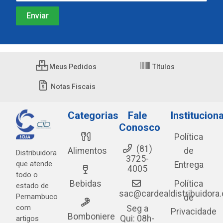
Meus Pedidos
Títulos
Notas Fiscais
Categorias
Fale
Instituciona
Conosco
Política
(81)
Alimentos
de
Distribuidora
3725-
que atende
Entrega
4005
todo o
Bebidas
Política
estado de
sac@cardealdistribuidora
Pernambuco
de
com
Seg a
Privacidade
Bomboniere
Qui: 08h-
artigos