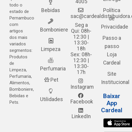
4005
todo o
Bebidas
Política
estado de
sac@cardealdistribuidora
Pernambuco
de
com
Seg a
Privacidade
Bomboniere
Qui: 08h-
artigos
12:30 |
dos mais
Passo a
13:30-
variados
passo
18h
Limpeza
segmentos:
Sex: 08h-
Loja
Produtos
12:30 |
Cardeal
de
13:30-
Perfumaria
Limpeza,
17h
Site
Perfumaria,
Pet
Institucional
Alimentos,
Instagram
Bomboniere,
Baixar
Bebidas e
Utilidades
Facebook
Pets.
App
Cardeal
LinkedIn