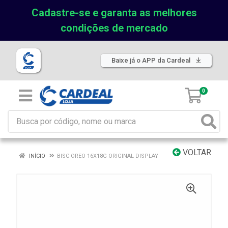
Cadastre-se e garanta as melhores
condições de mercado
Baixe já o APP da Cardeal
0
VOLTAR
INÍCIO
BISC OREO 16X18G ORIGINAL DISPLAY