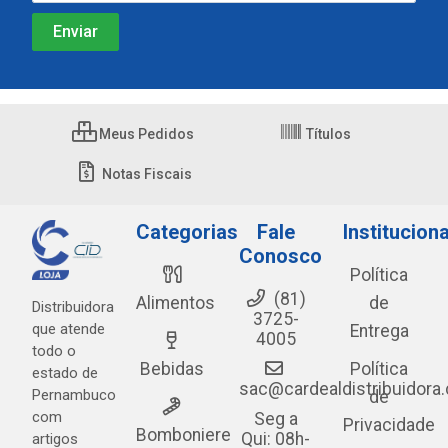
Meus Pedidos
Títulos
Notas Fiscais
Categorias
Fale
Instituciona
Conosco
Política
(81)
Alimentos
de
Distribuidora
3725-
que atende
Entrega
4005
todo o
Bebidas
Política
estado de
sac@cardealdistribuidora
Pernambuco
de
com
Seg a
Privacidade
Bomboniere
Qui: 08h-
artigos