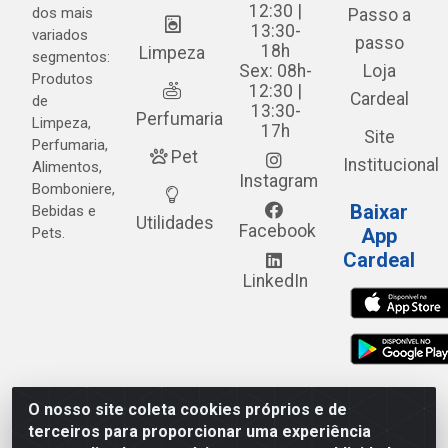
12:30 |
dos mais
Passo a
13:30-
variados
passo
18h
Limpeza
segmentos:
Sex: 08h-
Loja
Produtos
12:30 |
Cardeal
de
13:30-
Perfumaria
Limpeza,
17h
Site
Perfumaria,
Pet
Institucional
Alimentos,
Instagram
Bomboniere,
Baixar
Bebidas e
Utilidades
Facebook
Pets.
App
Cardeal
LinkedIn
O nosso site coleta cookies próprios e de
Cardeal Distribuidora - Estrada Alto do Moura, 582 - Alto
terceiros para proporcionar uma experiência
do Moura - Caruaru/PE - CEP 55.040-120 - CNPJ