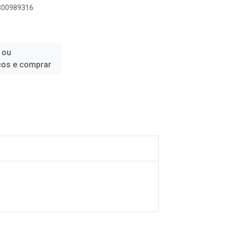
2300989316
 ou
ços e comprar