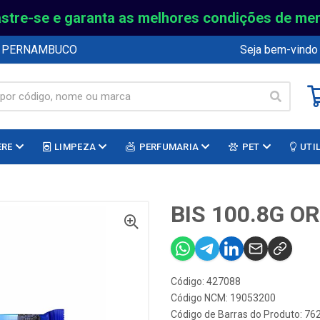
stre-se e garanta as melhores condições de me
E PERNAMBUCO
Seja bem-vindo
ERE
LIMPEZA
PERFUMARIA
PET
UTI
BIS 100.8G O
Código: 427088
Código NCM: 19053200
Código de Barras do Produto: 7