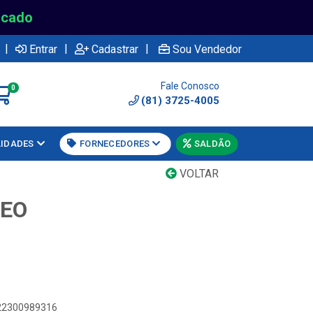
rcado
|
|
|
Entrar
Cadastrar
Sou Vendedor
Fale Conosco
0
(81) 3725-4005
LIDADES
FORNECEDORES
SALDÃO
VOLTAR
REO
622300989316