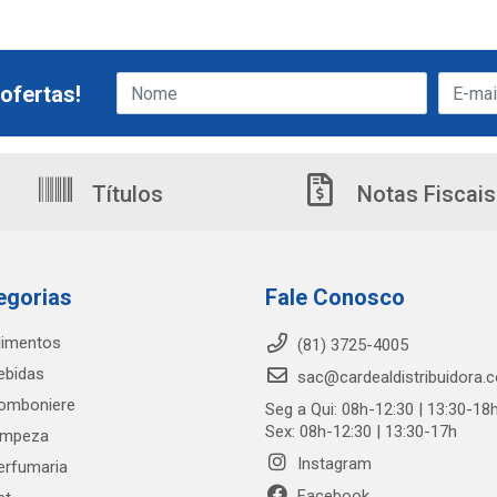
ofertas!
Títulos
Notas Fiscais
egorias
Fale Conosco
limentos
(81) 3725-4005
ebidas
sac@cardealdistribuidora.
omboniere
Seg a Qui: 08h-12:30 | 13:30-18
Sex: 08h-12:30 | 13:30-17h
impeza
Instagram
erfumaria
Facebook