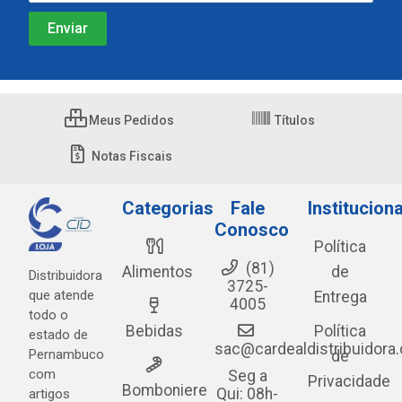
Meus Pedidos
Títulos
Notas Fiscais
Categorias
Fale
Instituciona
Conosco
Política
(81)
Alimentos
de
Distribuidora
3725-
que atende
Entrega
4005
todo o
Bebidas
Política
estado de
sac@cardealdistribuidora
Pernambuco
de
com
Seg a
Privacidade
Bomboniere
Qui: 08h-
artigos