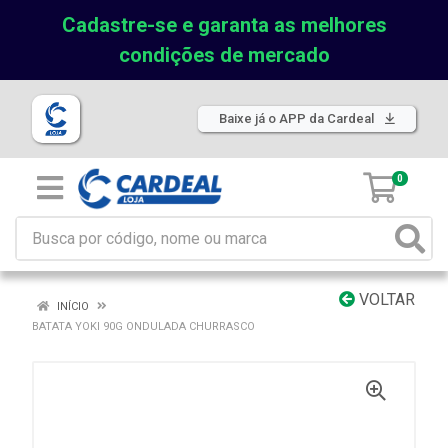
Cadastre-se e garanta as melhores
condições de mercado
Baixe já o APP da Cardeal
0
VOLTAR
INÍCIO
BATATA YOKI 90G ONDULADA CHURRASCO