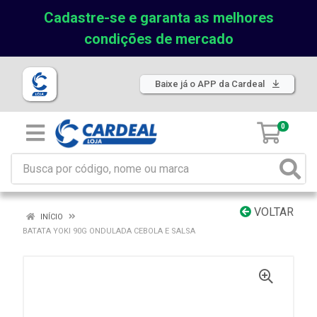
Cadastre-se e garanta as melhores
condições de mercado
Baixe já o APP da Cardeal
0
VOLTAR
INÍCIO
BATATA YOKI 90G ONDULADA CEBOLA E SALSA