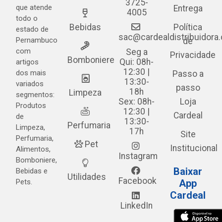
3725-
que atende
Entrega
4005
todo o
Bebidas
Política
estado de
sac@cardealdistribuidora
Pernambuco
de
com
Seg a
Privacidade
Bomboniere
Qui: 08h-
artigos
12:30 |
dos mais
Passo a
13:30-
variados
passo
18h
Limpeza
segmentos:
Sex: 08h-
Loja
Produtos
12:30 |
Cardeal
de
13:30-
Perfumaria
Limpeza,
17h
Site
Perfumaria,
Pet
Institucional
Alimentos,
Instagram
Bomboniere,
Baixar
Bebidas e
Utilidades
Facebook
Pets.
App
Cardeal
LinkedIn