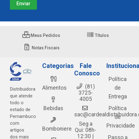
Meus Pedidos
Títulos
Notas Fiscais
Categorias
Fale
Instituciona
Conosco
Política
(81)
Alimentos
de
Distribuidora
3725-
que atende
Entrega
4005
todo o
Bebidas
Política
estado de
sac@cardealdistribuidora
Pernambuco
de
com
Seg a
Privacidade
Bomboniere
Qui: 08h-
artigos
12:30 |
dos mais
Passo a