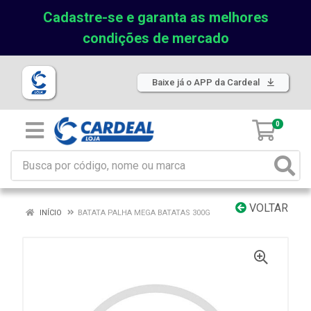
Cadastre-se e garanta as melhores
condições de mercado
Baixe já o APP da Cardeal
0
VOLTAR
INÍCIO
BATATA PALHA MEGA BATATAS 300G