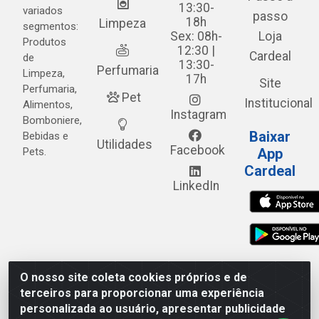
13:30-
variados
passo
18h
Limpeza
segmentos:
Sex: 08h-
Loja
Produtos
12:30 |
Cardeal
de
13:30-
Perfumaria
Limpeza,
17h
Site
Perfumaria,
Pet
Institucional
Alimentos,
Instagram
Bomboniere,
Baixar
Bebidas e
Utilidades
Facebook
Pets.
App
Cardeal
LinkedIn
O nosso site coleta cookies próprios e de
Cardeal Distribuidora - Estrada Alto do Moura, 582 - Alto
terceiros para proporcionar uma experiência
do Moura - Caruaru/PE - CEP 55.040-120 - CNPJ
personalizada ao usuário, apresentar publicidade
05.253.499/0001-62