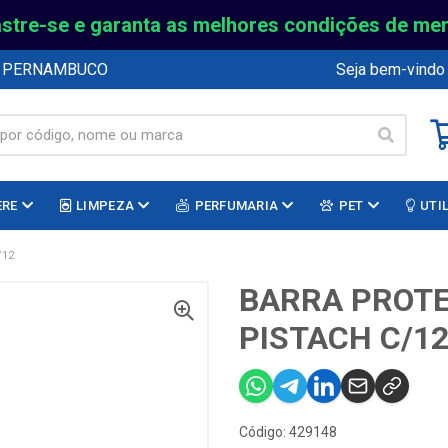
stre-se e garanta as melhores condições de me
E PERNAMBUCO
Seja bem-vindo
ERE
LIMPEZA
PERFUMARIA
PET
UTI
/12
BARRA PROTE
PISTACH C/1
Código: 429148