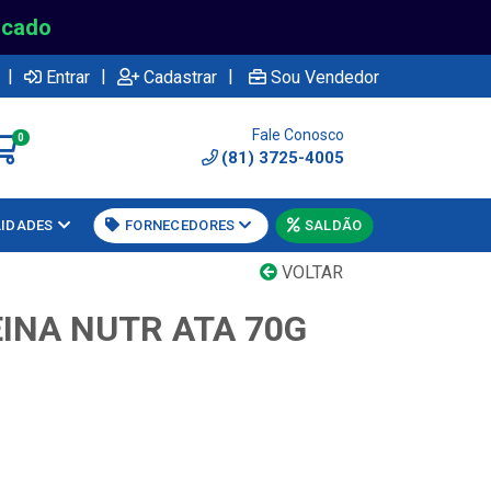
rcado
|
|
|
Entrar
Cadastrar
Sou Vendedor
Fale Conosco
0
(81) 3725-4005
LIDADES
FORNECEDORES
SALDÃO
VOLTAR
INA NUTR ATA 70G
2