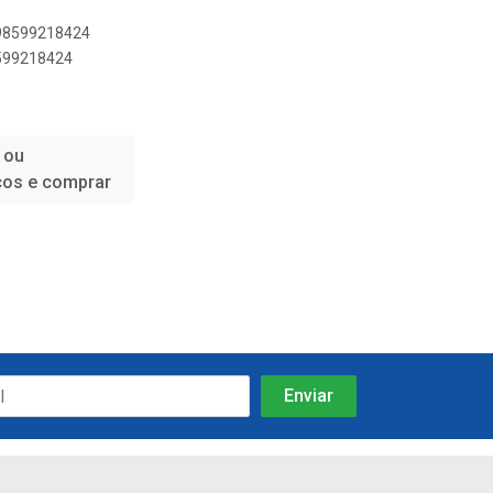
898599218424
8599218424
 ou
ços e comprar