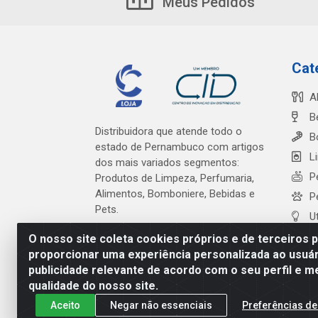
Meus Pedidos
Cat
A
B
Distribuidora que atende todo o
B
estado de Pernambuco com artigos
L
dos mais variados segmentos:
P
Produtos de Limpeza, Perfumaria,
Alimentos, Bomboniere, Bebidas e
P
Pets.
U
O nosso site coleta cookies próprios e de terceiros 
proporcionar uma experiência personalizada ao usuár
publicidade relevante de acordo com o seu perfil e m
Cardeal Distribuidora - Es
qualidade do nosso site.
Aceito
Negar não essenciais
Preferências de