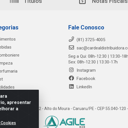
Títulos
Notas Fiscais
egorias
Fale Conosco
limentos
(81) 3725-4005
ebidas
sac@cardealdistribuidora.
omboniere
Seg a Qui: 08h-12:30 | 13:30-18
Sex: 08h-12:30 | 13:30-17h
impeza
Instagram
erfumaria
Facebook
et
LinkedIn
tilidades
para
io, apresentar
elhorar a
trada Alto do Moura, 582 - Alto do Moura - Caruaru/PE - CEP 55.040-12
 Cookies