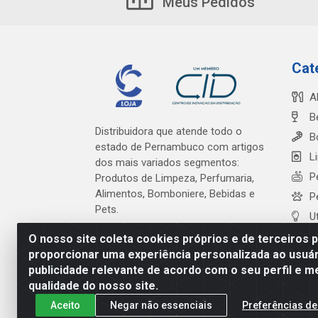
Meus Pedidos
Cat
A
B
Distribuidora que atende todo o
B
estado de Pernambuco com artigos
L
dos mais variados segmentos:
P
Produtos de Limpeza, Perfumaria,
Alimentos, Bomboniere, Bebidas e
P
Pets.
U
O nosso site coleta cookies próprios e de terceiros 
proporcionar uma experiência personalizada ao usuár
publicidade relevante de acordo com o seu perfil e m
Cardeal Distribuidora - Es
qualidade do nosso site.
Aceito
Negar não essenciais
Preferências de