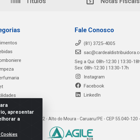
Títulos
Notas Fiscais
egorias
Fale Conosco
limentos
(81) 3725-4005
ebidas
sac@cardealdistribuidora.
omboniere
Seg a Qui: 08h-12:30 | 13:30-18
Sex: 08h-12:30 | 13:30-17h
impeza
Instagram
erfumaria
Facebook
et
LinkedIn
tilidades
para
io, apresentar
elhorar a
trada Alto do Moura, 582 - Alto do Moura - Caruaru/PE - CEP 55.040-12
 Cookies