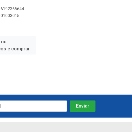
896192365644
0301003015
 ou
ços e comprar