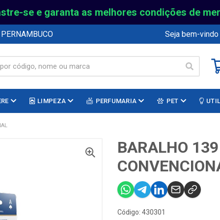
stre-se e garanta as melhores condições de me
E PERNAMBUCO
Seja bem-vindo
ERE
LIMPEZA
PERFUMARIA
PET
UTI
NAL
BARALHO 139
CONVENCION
Código: 430301