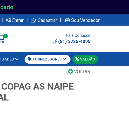
rcado
|
|
|
Entrar
Cadastrar
Sou Vendedor
Fale Conosco
0
(81) 3725-4005
LIDADES
FORNECEDORES
SALDÃO
VOLTAR
 COPAG AS NAIPE
AL