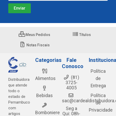
Meus Pedidos
Títulos
Notas Fiscais
Categorias
Fale
Instituciona
Conosco
Política
(81)
Alimentos
de
Distribuidora
3725-
que atende
Entrega
4005
todo o
Bebidas
Política
estado de
sac@cardealdistribuidora
Pernambuco
de
com
Seg a
Privacidade
Bomboniere
Qui: 08h-
artigos