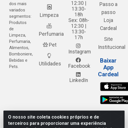
12:30 |
dos mais
Passo a
13:30-
variados
passo
18h
Limpeza
segmentos:
Sex: 08h-
Loja
Produtos
12:30 |
Cardeal
de
13:30-
Perfumaria
Limpeza,
17h
Site
Perfumaria,
Pet
Institucional
Alimentos,
Instagram
Bomboniere,
Baixar
Bebidas e
Utilidades
Facebook
Pets.
App
Cardeal
LinkedIn
O nosso site coleta cookies próprios e de
Cardeal Distribuidora - Estrada Alto do Moura, 582 - Alto
terceiros para proporcionar uma experiência
do Moura - Caruaru/PE - CEP 55.040-120 - CNPJ