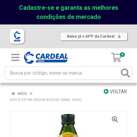
Cadastre-se e garanta as melhores
condições de mercado
Baixe já o APP da Cardeal
0
VOLTAR
INÍCIO
AZEITE EXTRA VIRGEM BORGES 500ML VIDRO