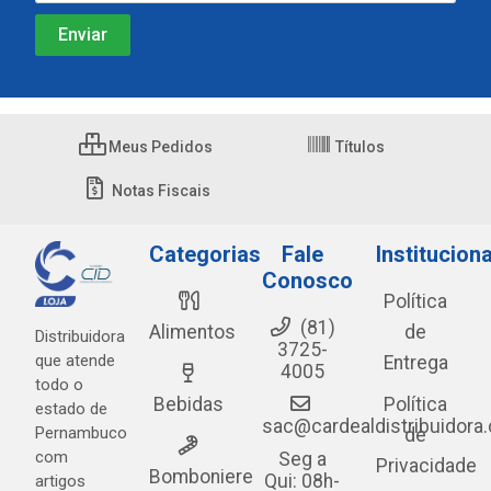
Meus Pedidos
Títulos
Notas Fiscais
Categorias
Fale
Instituciona
Conosco
Política
(81)
Alimentos
de
Distribuidora
3725-
que atende
Entrega
4005
todo o
Bebidas
Política
estado de
sac@cardealdistribuidora
Pernambuco
de
com
Seg a
Privacidade
Bomboniere
Qui: 08h-
artigos