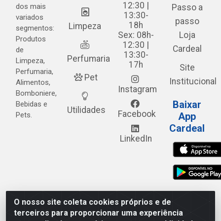
12:30 |
dos mais
Passo a
13:30-
variados
passo
18h
Limpeza
segmentos:
Sex: 08h-
Loja
Produtos
12:30 |
Cardeal
de
13:30-
Perfumaria
Limpeza,
17h
Site
Perfumaria,
Pet
Institucional
Alimentos,
Instagram
Bomboniere,
Baixar
Bebidas e
Utilidades
Facebook
Pets.
App
Cardeal
LinkedIn
O nosso site coleta cookies próprios e de
Cardeal Distribuidora - Estrada Alto do Moura, 582 - Alto
terceiros para proporcionar uma experiência
do Moura - Caruaru/PE - CEP 55.040-120 - CNPJ