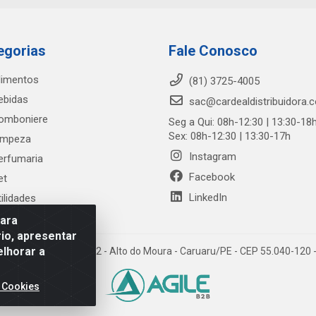
egorias
Fale Conosco
limentos
(81) 3725-4005
ebidas
sac@cardealdistribuidora.
omboniere
Seg a Qui: 08h-12:30 | 13:30-18
Sex: 08h-12:30 | 13:30-17h
impeza
Instagram
erfumaria
Facebook
et
LinkedIn
tilidades
para
io, apresentar
elhorar a
trada Alto do Moura, 582 - Alto do Moura - Caruaru/PE - CEP 55.040-12
 Cookies