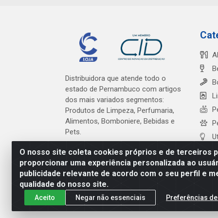
Cat
A
B
Distribuidora que atende todo o
B
estado de Pernambuco com artigos
L
dos mais variados segmentos:
P
Produtos de Limpeza, Perfumaria,
Alimentos, Bomboniere, Bebidas e
P
Pets.
U
O nosso site coleta cookies próprios e de terceiros 
proporcionar uma experiência personalizada ao usuár
publicidade relevante de acordo com o seu perfil e m
Cardeal Distribuidora - Es
qualidade do nosso site.
Aceito
Negar não essenciais
Preferências de