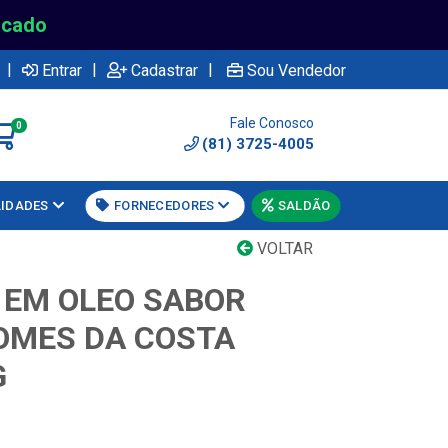
rcado
|
|
|
Entrar
Cadastrar
Sou Vendedor
Fale Conosco
0
(81) 3725-4005
LIDADES
FORNECEDORES
SALDÃO
VOLTAR
 EM OLEO SABOR
OMES DA COSTA
G