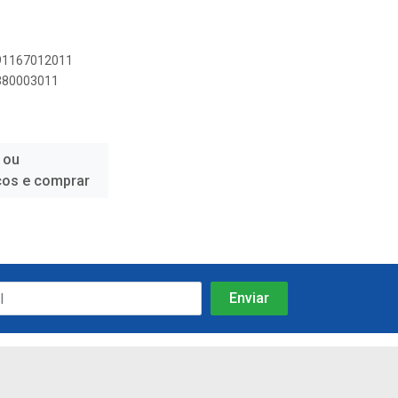
891167012011
7380003011
 ou
ços e comprar