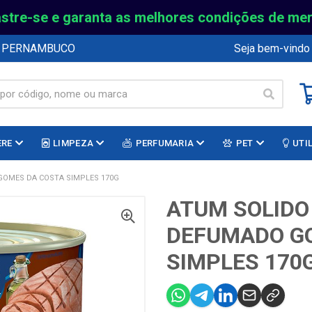
stre-se e garanta as melhores condições de me
E PERNAMBUCO
Seja bem-vindo
ERE
LIMPEZA
PERFUMARIA
PET
UTI
GOMES DA COSTA SIMPLES 170G
ATUM SOLIDO
DEFUMADO G
SIMPLES 170