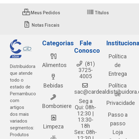
Meus Pedidos
Títulos
Notas Fiscais
Categorias
Fale
Instituciona
Conosco
Política
(81)
Alimentos
de
Distribuidora
3725-
que atende
Entrega
4005
todo o
Bebidas
Política
estado de
sac@cardealdistribuidora
Pernambuco
de
com
Seg a
Privacidade
Bomboniere
Qui: 08h-
artigos
12:30 |
dos mais
Passo a
13:30-
variados
passo
18h
Limpeza
segmentos:
Sex: 08h-
Loja
Produtos
12:30 |