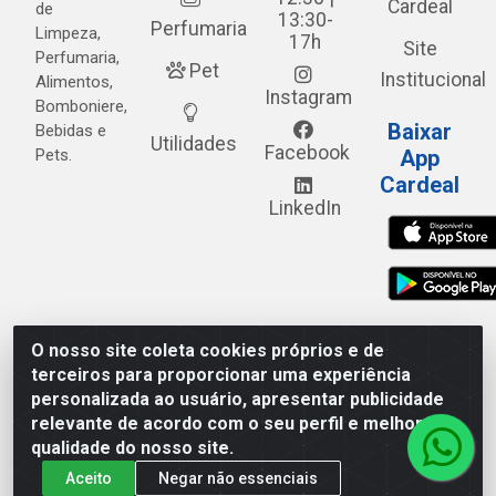
Cardeal
de
13:30-
Perfumaria
Limpeza,
17h
Site
Perfumaria,
Pet
Institucional
Alimentos,
Instagram
Bomboniere,
Baixar
Bebidas e
Utilidades
Facebook
Pets.
App
Cardeal
LinkedIn
O nosso site coleta cookies próprios e de
Cardeal Distribuidora - Estrada Alto do Moura, 582 - Alto
terceiros para proporcionar uma experiência
do Moura - Caruaru/PE - CEP 55.040-120 - CNPJ
personalizada ao usuário, apresentar publicidade
05.253.499/0001-62
relevante de acordo com o seu perfil e melhorar a
qualidade do nosso site.
Aceito
Negar não essenciais