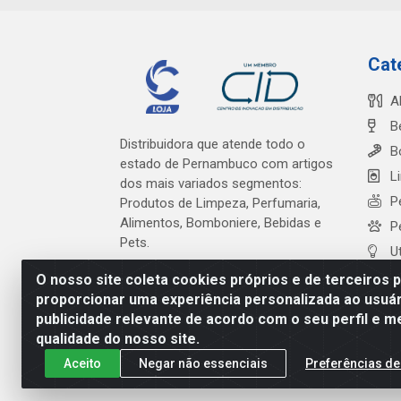
Cat
A
B
Distribuidora que atende todo o
B
estado de Pernambuco com artigos
L
dos mais variados segmentos:
P
Produtos de Limpeza, Perfumaria,
Alimentos, Bomboniere, Bebidas e
P
Pets.
U
O nosso site coleta cookies próprios e de terceiros 
proporcionar uma experiência personalizada ao usuár
publicidade relevante de acordo com o seu perfil e m
Cardeal Distribuidora - Es
qualidade do nosso site.
Aceito
Negar não essenciais
Preferências de