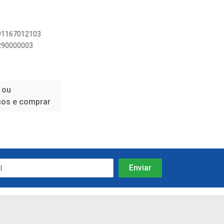
891167012103
4290000003
 ou
ços e comprar