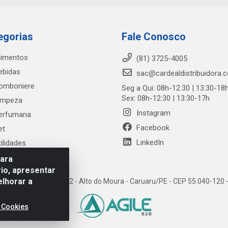
egorias
Fale Conosco
limentos
(81) 3725-4005
ebidas
sac@cardealdistribuidora.
omboniere
Seg a Qui: 08h-12:30 | 13:30-18
Sex: 08h-12:30 | 13:30-17h
impeza
Instagram
erfumaria
Facebook
et
LinkedIn
tilidades
para
io, apresentar
elhorar a
trada Alto do Moura, 582 - Alto do Moura - Caruaru/PE - CEP 55.040-12
 Cookies