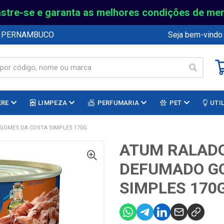
stre-se e garanta as melhores condições de me
E PERNAMBUCO
Seja bem-vindo
ERE
LIMPEZA
PERFUMARIA
PET
UTI
GOMES DA COSTA SIMPLES 170G
ATUM RALADO
DEFUMADO G
SIMPLES 170