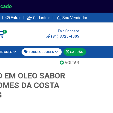
rcado
|
|
|
Entrar
Cadastrar
Sou Vendedor
Fale Conosco
0
(81) 3725-4005
LIDADES
FORNECEDORES
SALDÃO
VOLTAR
 EM OLEO SABOR
OMES DA COSTA
G