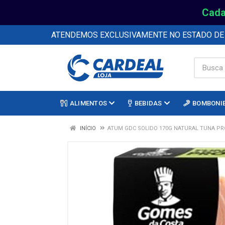
Cada
ATENDEMOS EXCLUSIVAMENTE NO ESTADO D
ALIMENTOS
BEBIDAS
BOMBONI
INÍCIO
ATUM GDC SOLIDO 170G NATURAL TUNA PR