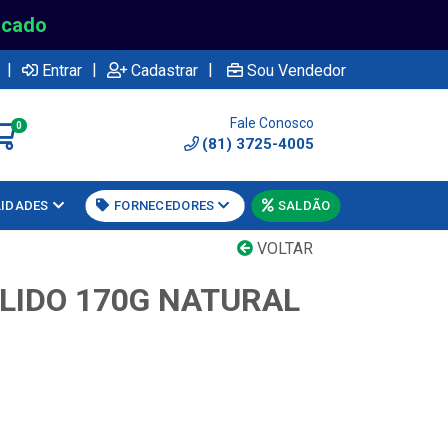
rcado
|
|
|
Entrar
Cadastrar
Sou Vendedor
Fale Conosco
0
(81) 3725-4005
LIDADES
FORNECEDORES
SALDÃO
VOLTAR
LIDO 170G NATURAL