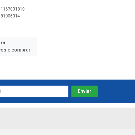
891167831810
9581006014
 ou
ços e comprar