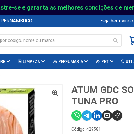
stre-se e garanta as melhores condições de me
E PERNAMBUCO
Seja bem-vindo
ERE
LIMPEZA
PERFUMARIA
PET
UTI
O
ATUM GDC SO
TUNA PRO
Código: 429581