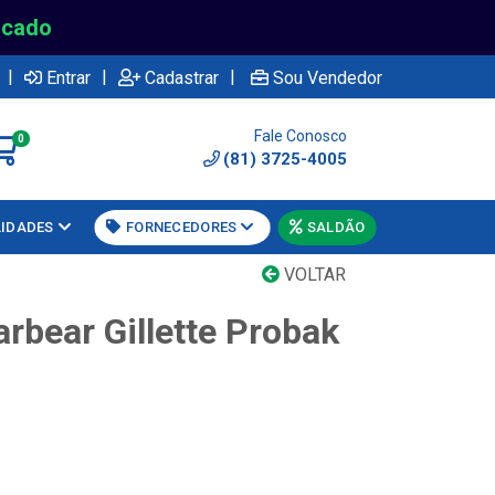
rcado
|
|
|
Entrar
Cadastrar
Sou Vendedor
Fale Conosco
0
(81) 3725-4005
LIDADES
FORNECEDORES
SALDÃO
VOLTAR
rbear Gillette Probak