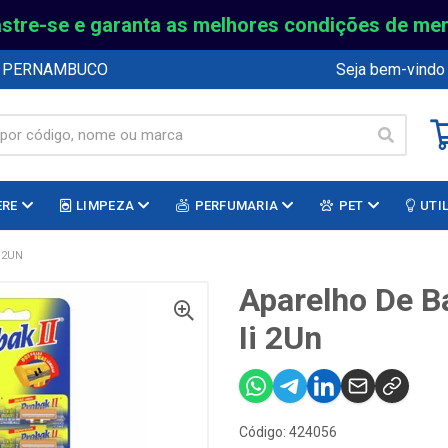
stre-se e garanta as melhores condições de me
E PERNAMBUCO
Seja bem-vindo
ERE
LIMPEZA
PERFUMARIA
PET
UTI
 2UN
Aparelho De Ba
Ii 2Un
Código: 424056