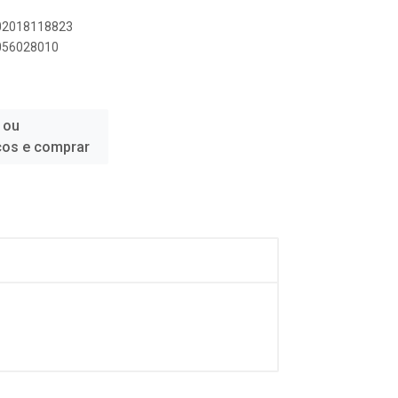
702018118823
4056028010
 ou
ços e comprar