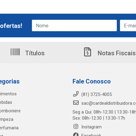
ofertas!
Títulos
Notas Fiscais
egorias
Fale Conosco
limentos
(81) 3725-4005
ebidas
sac@cardealdistribuidora.
omboniere
Seg a Qui: 08h-12:30 | 13:30-18
Sex: 08h-12:30 | 13:30-17h
impeza
Instagram
erfumaria
Facebook