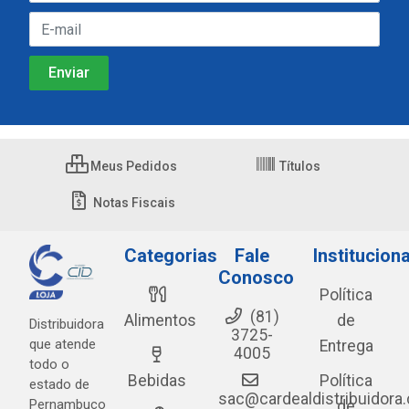
Meus Pedidos
Títulos
Notas Fiscais
Categorias
Fale
Instituciona
Conosco
Política
(81)
Alimentos
de
Distribuidora
3725-
que atende
Entrega
4005
todo o
Bebidas
Política
estado de
sac@cardealdistribuidora
Pernambuco
de