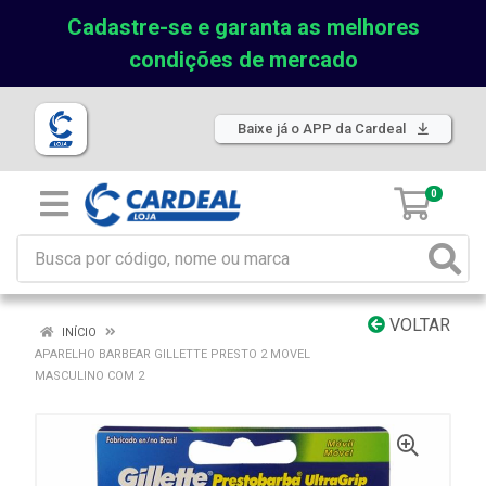
Cadastre-se e garanta as melhores
condições de mercado
Baixe já o APP da Cardeal
0
VOLTAR
INÍCIO
APARELHO BARBEAR GILLETTE PRESTO 2 MOVEL
MASCULINO COM 2