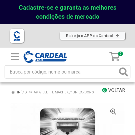
Cadastre-se e garanta as melhores
condições de mercado
Baixe já o APP da Cardeal
0
VOLTAR
INÍCIO
AP GILLETTE MACH3 C/1UN CARBONO