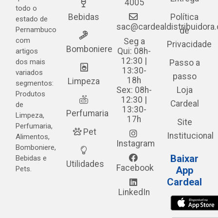
4005
todo o
Bebidas
Política
estado de
sac@cardealdistribuidora
Pernambuco
de
com
Seg a
Privacidade
Bomboniere
Qui: 08h-
artigos
12:30 |
dos mais
Passo a
13:30-
variados
passo
18h
Limpeza
segmentos:
Sex: 08h-
Loja
Produtos
12:30 |
Cardeal
de
13:30-
Perfumaria
Limpeza,
17h
Site
Perfumaria,
Pet
Institucional
Alimentos,
Instagram
Bomboniere,
Baixar
Bebidas e
Utilidades
Facebook
Pets.
App
Cardeal
LinkedIn