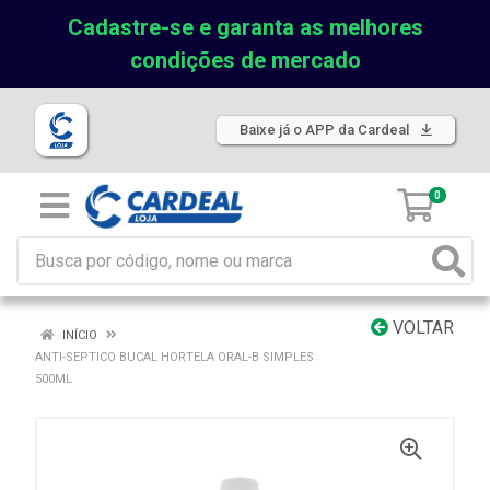
Cadastre-se e garanta as melhores
condições de mercado
Baixe já o APP da Cardeal
0
VOLTAR
INÍCIO
ANTI-SEPTICO BUCAL HORTELA ORAL-B SIMPLES
500ML