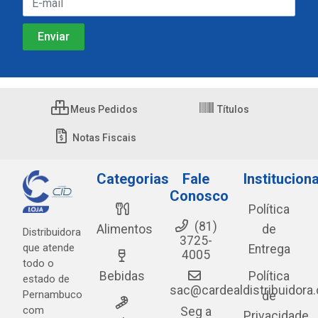
Meus Pedidos
Títulos
Notas Fiscais
Categorias
Fale
Instituciona
Conosco
Política
(81)
Alimentos
de
Distribuidora
3725-
que atende
Entrega
4005
todo o
Bebidas
Política
estado de
sac@cardealdistribuidora
Pernambuco
de
com
Seg a
Privacidade