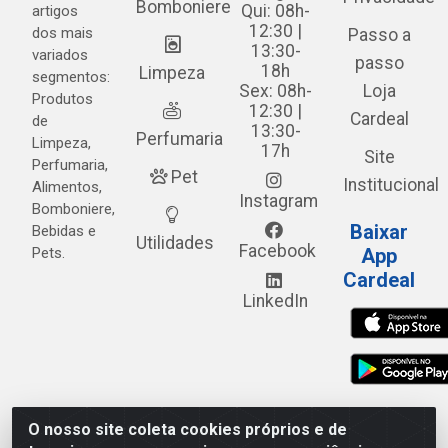
Bomboniere
Qui: 08h-
artigos
12:30 |
dos mais
Passo a
13:30-
variados
passo
18h
Limpeza
segmentos:
Sex: 08h-
Loja
Produtos
12:30 |
Cardeal
de
13:30-
Perfumaria
Limpeza,
17h
Site
Perfumaria,
Pet
Institucional
Alimentos,
Instagram
Bomboniere,
Baixar
Bebidas e
Utilidades
Facebook
Pets.
App
Cardeal
LinkedIn
O nosso site coleta cookies próprios e de
Cardeal Distribuidora - Estrada Alto do Moura, 582 - Alto