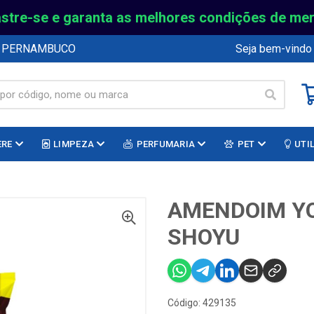
stre-se e garanta as melhores condições de me
E PERNAMBUCO
Seja bem-vindo
ERE
LIMPEZA
PERFUMARIA
PET
UTI
AMENDOIM YO
SHOYU
Código: 429135