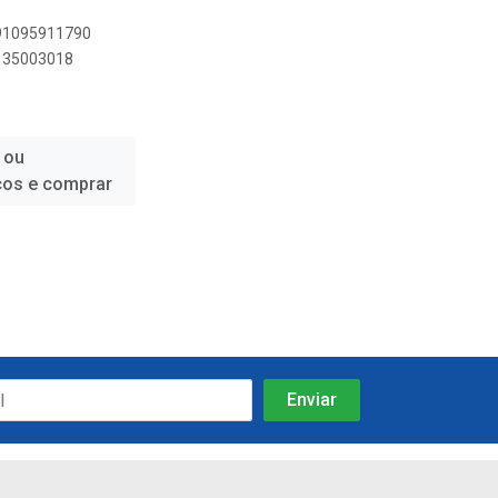
891095911790
9135003018
 ou
ços e comprar