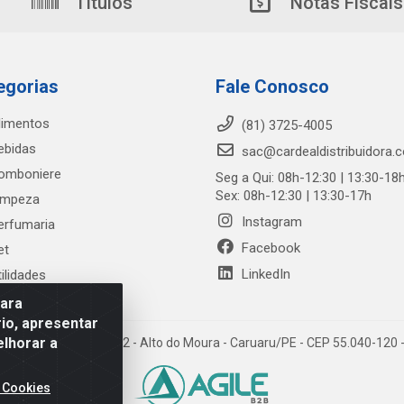
Títulos
Notas Fiscais
egorias
Fale Conosco
limentos
(81) 3725-4005
ebidas
sac@cardealdistribuidora.
omboniere
Seg a Qui: 08h-12:30 | 13:30-18
Sex: 08h-12:30 | 13:30-17h
impeza
Instagram
erfumaria
Facebook
et
LinkedIn
tilidades
para
io, apresentar
elhorar a
trada Alto do Moura, 582 - Alto do Moura - Caruaru/PE - CEP 55.040-12
 Cookies