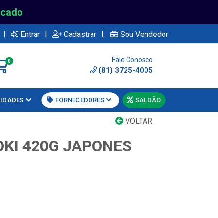
rcado
|
|
|
Entrar
Cadastrar
Sou Vendedor
Fale Conosco
0
(81) 3725-4005
LIDADES
FORNECEDORES
SALDÃO
VOLTAR
KI 420G JAPONES