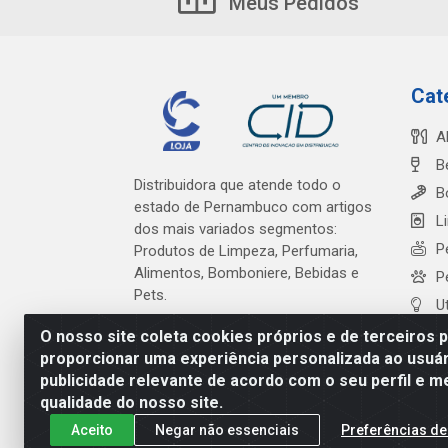
Meus Pedidos
Cat
A
B
Distribuidora que atende todo o
B
estado de Pernambuco com artigos
L
dos mais variados segmentos:
P
Produtos de Limpeza, Perfumaria,
Alimentos, Bomboniere, Bebidas e
P
Pets.
U
O nosso site coleta cookies próprios e de terceiros 
proporcionar uma experiência personalizada ao usuár
publicidade relevante de acordo com o seu perfil e m
Cardeal Distribuidora - Es
qualidade do nosso site.
Aceito
Negar não essenciais
Preferências de