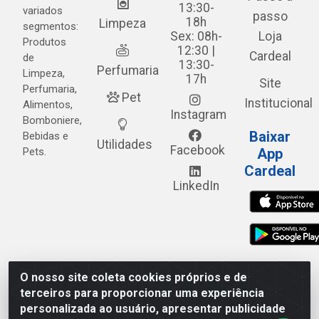
13:30-
variados
passo
18h
Limpeza
segmentos:
Sex: 08h-
Loja
Produtos
12:30 |
Cardeal
de
13:30-
Perfumaria
Limpeza,
17h
Site
Perfumaria,
Pet
Institucional
Alimentos,
Instagram
Bomboniere,
Baixar
Bebidas e
Utilidades
Facebook
Pets.
App
Cardeal
LinkedIn
O nosso site coleta cookies próprios e de
Cardeal Distribuidora - Estrada Alto do Moura, 582 - Alto
terceiros para proporcionar uma experiência
do Moura - Caruaru/PE - CEP 55.040-120 - CNPJ
personalizada ao usuário, apresentar publicidade
05.253.499/0001-62