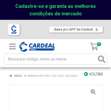
Cadastre-se e garanta as melhores
condições de mercado
Baixe já o APP da Cardeal
0
VOLTAR
INÍCIO
AMENDOIM YOKI 110G DESC SALGADO