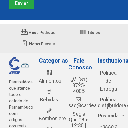
Meus Pedidos
Títulos
Notas Fiscais
Categorias
Fale
Instituciona
Conosco
Política
(81)
Alimentos
de
Distribuidora
3725-
que atende
Entrega
4005
todo o
Bebidas
Política
estado de
sac@cardealdistribuidora
Pernambuco
de
com
Seg a
Privacidade
Bomboniere
Qui: 08h-
artigos
12:30 |
dos mais
Passo a