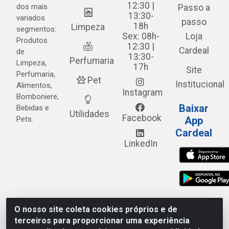
12:30 |
dos mais
Passo a
13:30-
variados
passo
18h
Limpeza
segmentos:
Sex: 08h-
Loja
Produtos
12:30 |
Cardeal
de
13:30-
Perfumaria
Limpeza,
17h
Site
Perfumaria,
Pet
Institucional
Alimentos,
Instagram
Bomboniere,
Baixar
Bebidas e
Utilidades
Facebook
Pets.
App
Cardeal
LinkedIn
O nosso site coleta cookies próprios e de
Cardeal Distribuidora - Estrada Alto do Moura, 582 - Alto
terceiros para proporcionar uma experiência
do Moura - Caruaru/PE - CEP 55.040-120 - CNPJ