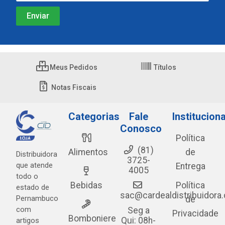
Meus Pedidos
Títulos
Notas Fiscais
Categorias
Fale
Instituciona
Conosco
Política
(81)
Alimentos
de
Distribuidora
3725-
que atende
Entrega
4005
todo o
Bebidas
Política
estado de
sac@cardealdistribuidora
Pernambuco
de
com
Seg a
Privacidade
Bomboniere
Qui: 08h-
artigos