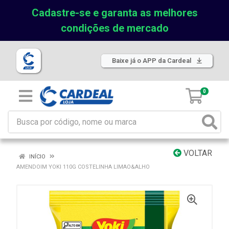
Cadastre-se e garanta as melhores
condições de mercado
Baixe já o APP da Cardeal
0
VOLTAR
INÍCIO
AMENDOIM YOKI 110G COSTELINHA LIMAO&ALHO