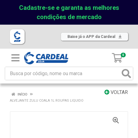
Cadastre-se e garanta as melhores
condições de mercado
Baixe já o APP da Cardeal
0
VOLTAR
INÍCIO
ALVEJANTE ZULU COALA 1L ROUPAS LIQUIDO