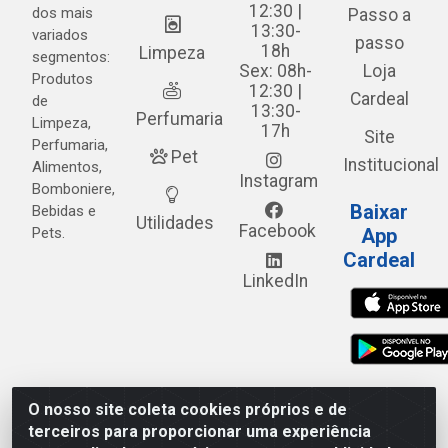
12:30 |
dos mais
Passo a
13:30-
variados
passo
18h
Limpeza
segmentos:
Sex: 08h-
Loja
Produtos
12:30 |
Cardeal
de
13:30-
Perfumaria
Limpeza,
17h
Site
Perfumaria,
Pet
Institucional
Alimentos,
Instagram
Bomboniere,
Baixar
Bebidas e
Utilidades
Facebook
Pets.
App
Cardeal
LinkedIn
O nosso site coleta cookies próprios e de
Cardeal Distribuidora - Estrada Alto do Moura, 582 - Alto
terceiros para proporcionar uma experiência
do Moura - Caruaru/PE - CEP 55.040-120 - CNPJ