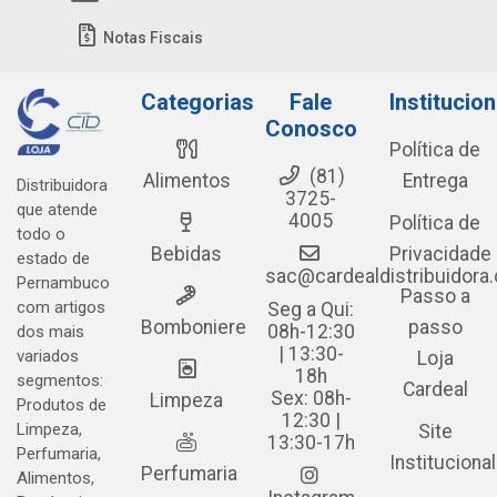
Notas Fiscais
Categorias
Fale
Institucion
Conosco
Política de
(81)
Alimentos
Entrega
Distribuidora
3725-
que atende
4005
Política de
todo o
Bebidas
Privacidade
estado de
sac@cardealdistribuidora
Pernambuco
Passo a
com artigos
Seg a Qui:
Bomboniere
passo
08h-12:30
dos mais
| 13:30-
variados
Loja
18h
segmentos:
Cardeal
Sex: 08h-
Limpeza
Produtos de
12:30 |
Limpeza,
Site
13:30-17h
Perfumaria,
Institucional
Perfumaria
Alimentos,