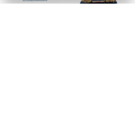
MAC GALO 500G AZUL
MAC RENATA 500G C/OVOS
NINHO SEMOLA
CONCHA 1
Código: 101478
Código: 289507
Faça seu login ou
Faça seu login ou
cadastre-se para
cadastre-se para
ver preços e
ver preços e
comprar
comprar