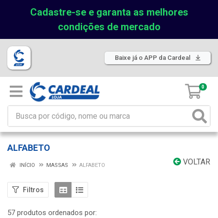
Cadastre-se e garanta as melhores
condições de mercado
Baixe já o APP da Cardeal
0
ALFABETO
VOLTAR
INÍCIO
MASSAS
ALFABETO
Filtros
57 produtos ordenados por: