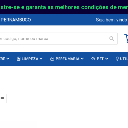
stre-se e garanta as melhores condições de me
E PERNAMBUCO
Seja bem-vindo
ERE
LIMPEZA
PERFUMARIA
PET
UTI