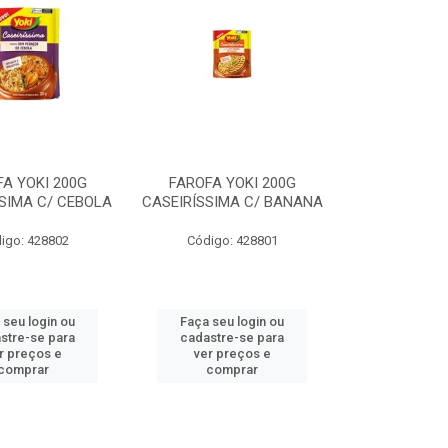
A YOKI 200G
FAROFA YOKI 200G
SIMA C/ CEBOLA
CASEIRÍSSIMA C/ BANANA
igo: 428802
Código: 428801
 seu login ou
Faça seu login ou
stre-se para
cadastre-se para
r preços e
ver preços e
comprar
comprar