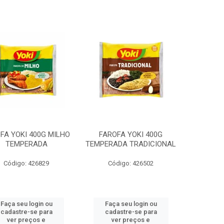
FA YOKI 400G MILHO
FAROFA YOKI 400G
TEMPERADA
TEMPERADA TRADICIONAL
Código: 426829
Código: 426502
Faça seu login ou
Faça seu login ou
cadastre-se para
cadastre-se para
ver preços e
ver preços e