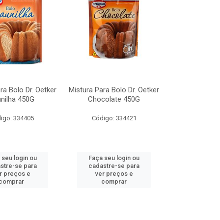
ra Bolo Dr. Oetker
Mistura Para Bolo Dr. Oetker
nilha 450G
Chocolate 450G
igo: 334405
Código: 334421
 seu login ou
Faça seu login ou
stre-se para
cadastre-se para
r preços e
ver preços e
comprar
comprar