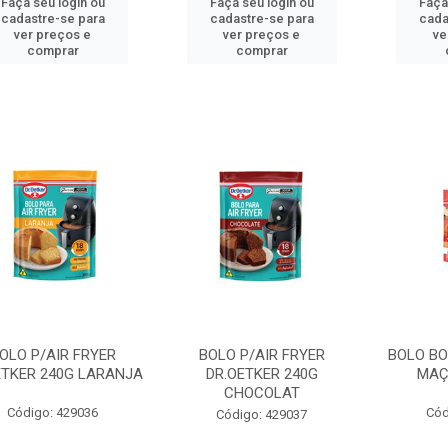
Faça seu login ou
Faça seu login ou
Faça
cadastre-se para
cadastre-se para
cada
ver preços e
ver preços e
ve
comprar
comprar
OLO P/AIR FRYER
BOLO P/AIR FRYER
BOLO BO
ETKER 240G LARANJA
DR.OETKER 240G
MAÇ
CHOCOLAT
Código: 429036
Cód
Código: 429037