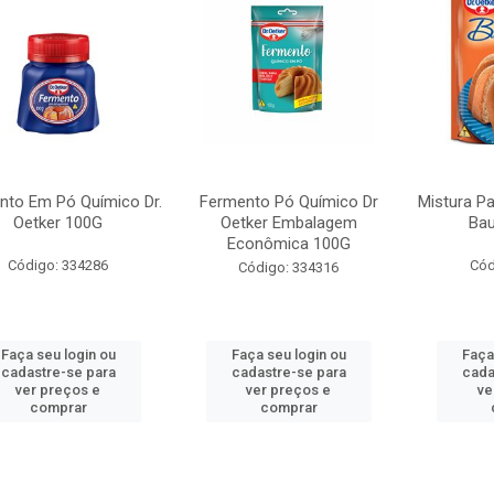
nto Em Pó Químico Dr.
Fermento Pó Químico Dr
Mistura Pa
Oetker 100G
Oetker Embalagem
Bau
Econômica 100G
Código: 334286
Cód
Código: 334316
Faça seu login ou
Faça seu login ou
Faça
cadastre-se para
cadastre-se para
cada
ver preços e
ver preços e
ve
comprar
comprar