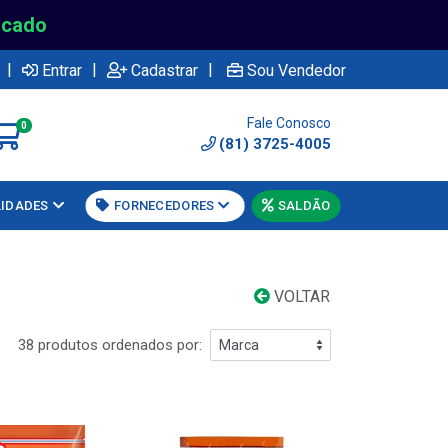
rcado
|
|
|
Entrar
Cadastrar
Sou Vendedor
Fale Conosco
0
(81) 3725-4005
LIDADES
FORNECEDORES
SALDÃO
VOLTAR
38 produtos ordenados por: