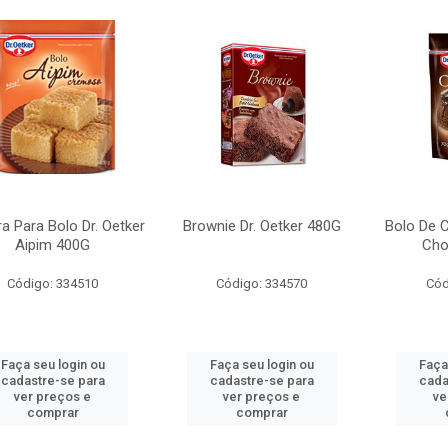
ra Para Bolo Dr. Oetker
Brownie Dr. Oetker 480G
Bolo De C
Aipim 400G
Cho
Código: 334510
Código: 334570
Cód
Faça seu login ou
Faça seu login ou
Faça
cadastre-se para
cadastre-se para
cada
ver preços e
ver preços e
ve
comprar
comprar