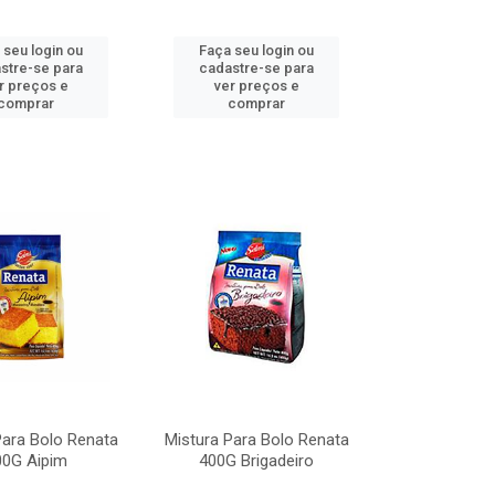
 seu login ou
Faça seu login ou
stre-se para
cadastre-se para
r preços e
ver preços e
comprar
comprar
Para Bolo Renata
Mistura Para Bolo Renata
00G Aipim
400G Brigadeiro