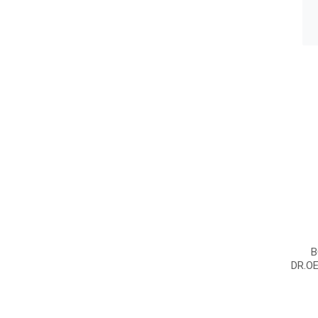
B
DR.O