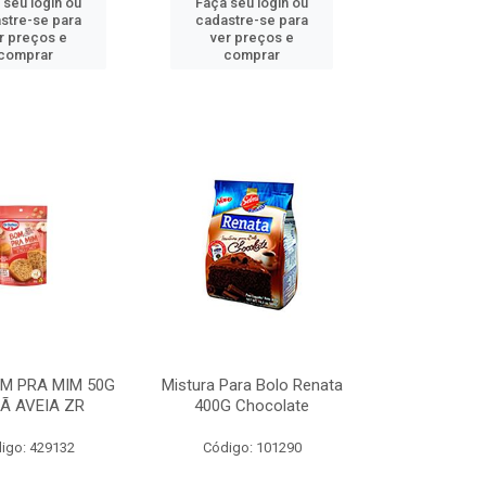
 seu login ou
Faça seu login ou
stre-se para
cadastre-se para
r preços e
ver preços e
comprar
comprar
M PRA MIM 50G
Mistura Para Bolo Renata
Ã AVEIA ZR
400G Chocolate
igo: 429132
Código: 101290