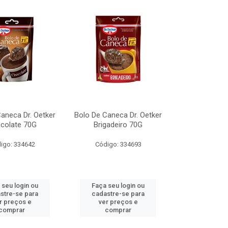
aneca Dr. Oetker
Bolo De Caneca Dr. Oetker
colate 70G
Brigadeiro 70G
igo: 334642
Código: 334693
 seu login ou
Faça seu login ou
stre-se para
cadastre-se para
r preços e
ver preços e
comprar
comprar