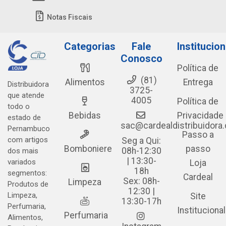
Notas Fiscais
Categorias
Fale
Institucion
Conosco
Política de
(81)
Alimentos
Entrega
Distribuidora
3725-
que atende
4005
Política de
todo o
Bebidas
Privacidade
estado de
sac@cardealdistribuidora
Pernambuco
Passo a
com artigos
Seg a Qui:
Bomboniere
passo
08h-12:30
dos mais
| 13:30-
variados
Loja
18h
segmentos:
Cardeal
Sex: 08h-
Limpeza
Produtos de
12:30 |
Limpeza,
Site
13:30-17h
Perfumaria,
Institucional
Perfumaria
Alimentos,