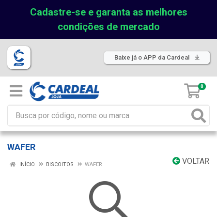
Cadastre-se e garanta as melhores
condições de mercado
Baixe já o APP da Cardeal
0
WAFER
VOLTAR
INÍCIO
BISCOITOS
WAFER