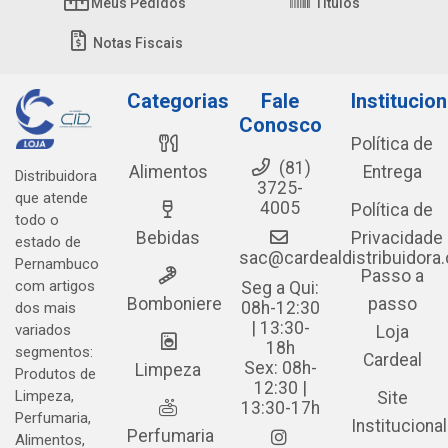
Meus Pedidos
Títulos
Notas Fiscais
Categorias
Fale
Institucion
Conosco
Política de
(81)
Alimentos
Entrega
Distribuidora
3725-
que atende
4005
Política de
todo o
Bebidas
Privacidade
estado de
sac@cardealdistribuidora
Pernambuco
Passo a
com artigos
Seg a Qui:
Bomboniere
passo
08h-12:30
dos mais
| 13:30-
variados
Loja
18h
segmentos:
Cardeal
Sex: 08h-
Limpeza
Produtos de
12:30 |
Limpeza,
Site
13:30-17h
Perfumaria,
Institucional
Perfumaria
Alimentos,