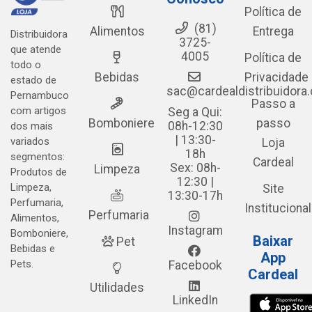
Política de
(81)
Alimentos
Entrega
Distribuidora
3725-
que atende
4005
Política de
todo o
Bebidas
Privacidade
estado de
sac@cardealdistribuidora
Pernambuco
Passo a
com artigos
Seg a Qui:
Bomboniere
passo
08h-12:30
dos mais
| 13:30-
variados
Loja
18h
segmentos:
Cardeal
Sex: 08h-
Limpeza
Produtos de
12:30 |
Limpeza,
Site
13:30-17h
Perfumaria,
Institucional
Perfumaria
Alimentos,
Instagram
Bomboniere,
Baixar
Pet
Bebidas e
App
Pets.
Facebook
Cardeal
Utilidades
LinkedIn