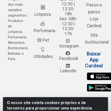
12:30 |
dos mais
Passo a
13:30-
variados
passo
18h
Limpeza
segmentos:
Sex: 08h-
Loja
Produtos
12:30 |
Cardeal
de
13:30-
Perfumaria
Limpeza,
17h
Site
Perfumaria,
Pet
Institucional
Alimentos,
Instagram
Bomboniere,
Baixar
Bebidas e
Utilidades
Facebook
Pets.
App
Cardeal
LinkedIn
O nosso site coleta cookies próprios e de
Cardeal Distribuidora - Estrada Alto do Moura, 582 - Alto
terceiros para proporcionar uma experiência