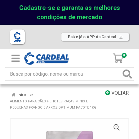
Cadastre-se e garanta as melhores
condições de mercado
Baixe já o APP da Cardeal
0
VOLTAR
INÍCIO
ALIMENTO PARA CÃES FILHOTES RAÇAS MINIS E
PEQUENAS FRANGO E ARROZ OPTIMUM PACOTE 1KG