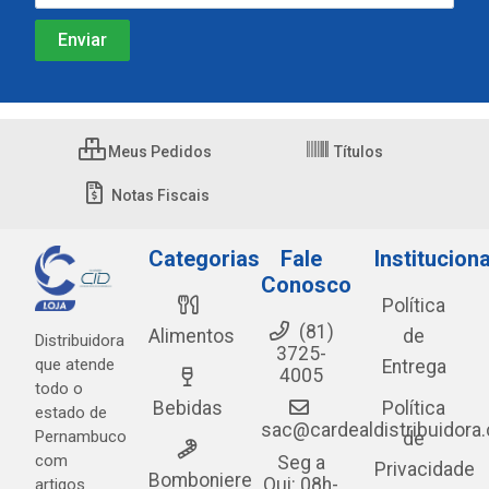
Meus Pedidos
Títulos
Notas Fiscais
Categorias
Fale
Instituciona
Conosco
Política
(81)
Alimentos
de
Distribuidora
3725-
que atende
Entrega
4005
todo o
Bebidas
Política
estado de
sac@cardealdistribuidora
Pernambuco
de
com
Seg a
Privacidade
Bomboniere
Qui: 08h-
artigos