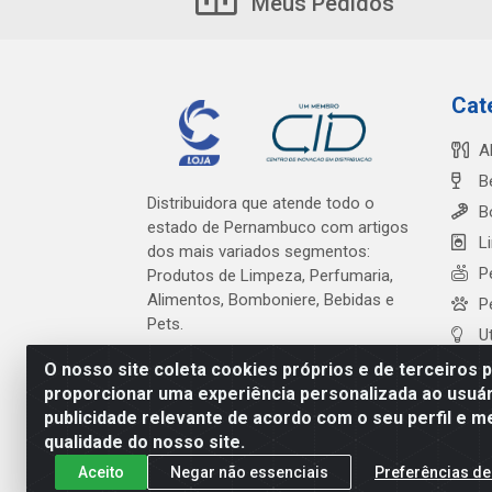
Meus Pedidos
Cat
A
B
Distribuidora que atende todo o
B
estado de Pernambuco com artigos
L
dos mais variados segmentos:
P
Produtos de Limpeza, Perfumaria,
Alimentos, Bomboniere, Bebidas e
P
Pets.
U
O nosso site coleta cookies próprios e de terceiros 
proporcionar uma experiência personalizada ao usuár
publicidade relevante de acordo com o seu perfil e m
Cardeal Distribuidora - Es
qualidade do nosso site.
Aceito
Negar não essenciais
Preferências de