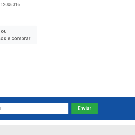
9312006016
 ou
ços e comprar