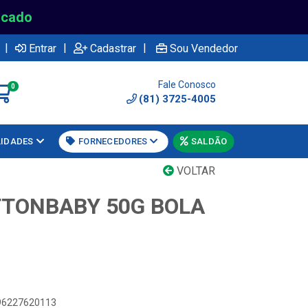
rcado
|
|
|
Entrar
Cadastrar
Sou Vendedor
Fale Conosco
0
(81) 3725-4005
LIDADES
FORNECEDORES
SALDÃO
VOLTAR
TONBABY 50G BOLA
896227620113