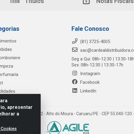
Títulos
Notas Fiscais
egorias
Fale Conosco
limentos
(81) 3725-4005
ebidas
sac@cardealdistribuidora.
omboniere
Seg a Qui: 08h-12:30 | 13:30-18
Sex: 08h-12:30 | 13:30-17h
impeza
Instagram
erfumaria
Facebook
et
LinkedIn
tilidades
para
io, apresentar
elhorar a
trada Alto do Moura, 582 - Alto do Moura - Caruaru/PE - CEP 55.040-12
 Cookies