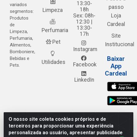
13:30-
variados
passo
18h
Limpeza
segmentos:
Sex: 08h-
Loja
Produtos
12:30 |
Cardeal
de
13:30-
Perfumaria
Limpeza,
17h
Site
Perfumaria,
Pet
Institucional
Alimentos,
Instagram
Bomboniere,
Baixar
Bebidas e
Utilidades
Facebook
Pets.
App
Cardeal
LinkedIn
O nosso site coleta cookies próprios e de
Cardeal Distribuidora - Estrada Alto do Moura, 582 - Alto
terceiros para proporcionar uma experiência
do Moura - Caruaru/PE - CEP 55.040-120 - CNPJ
personalizada ao usuário, apresentar publicidade
05.253.499/0001-62