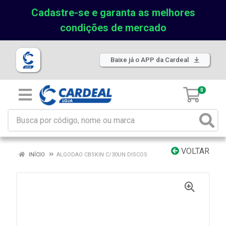
Cadastre-se e garanta as melhores
condições de mercado
Baixe já o APP da Cardeal
0
VOLTAR
INÍCIO
ALGODAO CBSKIN C/30UN DISCOS