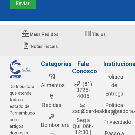
Meus Pedidos
Títulos
Notas Fiscais
Categorias
Fale
Instituciona
Conosco
Política
(81)
Alimentos
de
Distribuidora
3725-
que atende
Entrega
4005
todo o
Bebidas
Política
estado de
sac@cardealdistribuidora
Pernambuco
de
com
Seg a
Privacidade
Bomboniere
Qui: 08h-
artigos
12:30 |
dos mais
Passo a