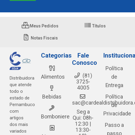
Meus Pedidos
Títulos
Notas Fiscais
Categorias
Fale
Instituciona
Conosco
Política
(81)
Alimentos
de
Distribuidora
3725-
que atende
Entrega
4005
todo o
Bebidas
Política
estado de
sac@cardealdistribuidora
Pernambuco
de
com
Seg a
Privacidade
Bomboniere
Qui: 08h-
artigos
12:30 |
dos mais
Passo a
13:30-
variados
passo