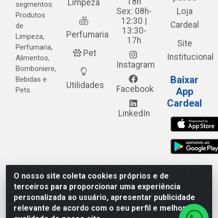
18h
Limpeza
segmentos:
Sex: 08h-
Loja
Produtos
12:30 |
Cardeal
de
13:30-
Perfumaria
Limpeza,
17h
Site
Perfumaria,
Pet
Institucional
Alimentos,
Instagram
Bomboniere,
Baixar
Bebidas e
Utilidades
Facebook
Pets.
App
Cardeal
LinkedIn
O nosso site coleta cookies próprios e de
Cardeal Distribuidora - Estrada Alto do Moura, 582 - Alto
terceiros para proporcionar uma experiência
do Moura - Caruaru/PE - CEP 55.040-120 - CNPJ
personalizada ao usuário, apresentar publicidade
05.253.499/0001-62
relevante de acordo com o seu perfil e melhorar a